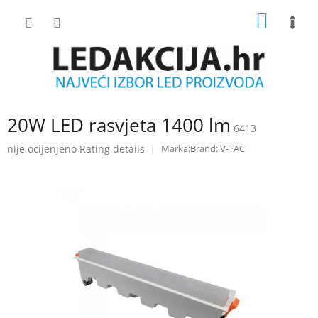
Skip
SHOPP
to
content
CART
20W LED rasvjeta 1400 lm
6413
The
nije ocijenjeno
Rating details
Brand:
V-TAC
average
product
rating
is
0.0
out
of
5
stars.