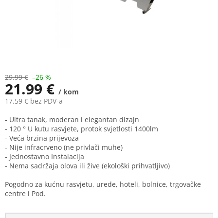
29.99 €
–26 %
21.99 €
/ kom
17.59 € bez PDV-a
Measure
- Ultra tanak, moderan i elegantan dizajn
price:
- 120 ° U kutu rasvjete, protok svjetlosti 1400lm
- Veća brzina prijevoza
- Nije infracrveno (ne privlači muhe)
- Jednostavno Instalacija
- Nema sadržaja olova ili žive (ekološki prihvatljivo)
Pogodno za kućnu rasvjetu, urede, hoteli, bolnice, trgovačke
centre i Pod.