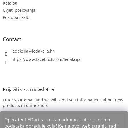
Katalog
r
Uvjeti poslovanja
Postupak žalbi
Contact
ledakcija
@
ledakcija.hr
https://www.facebook.com/ledakcija
Enter your email and we will send you informations about new
products in our e-shop.
Email
Operater LEDart s.r.o. kao administrator osobnih
podataka obrađuje kolačiće na ovoj web stranici radi