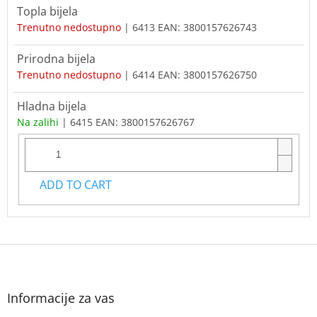
Topla bijela
Trenutno nedostupno
| 6413
EAN:
3800157626743
Prirodna bijela
Trenutno nedostupno
| 6414
EAN:
3800157626750
Hladna bijela
Na zalihi
| 6415
EAN:
3800157626767
ADD TO CART
F
o
o
t
Informacije za vas
e