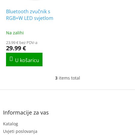
Bluetooth zvučnik s
RGB+W LED svjetlom
Na zalihi
23.99 € bez PDV-a
29.99 €
3
items total
L
i
s
F
t
o
i
o
n
t
Informacije za vas
g
e
c
Katalog
r
o
n
Uvjeti poslovanja