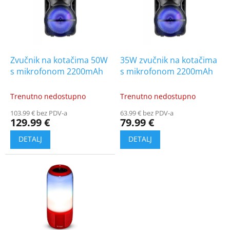
t
i
o
n
f
g
p
r
o
Zvučnik na kotačima 50W
35W zvučnik na kotačima
d
s mikrofonom 2200mAh
s mikrofonom 2200mAh
u
c
Trenutno nedostupno
Trenutno nedostupno
t
103.99 € bez PDV-a
63.99 € bez PDV-a
s
129.99 €
79.99 €