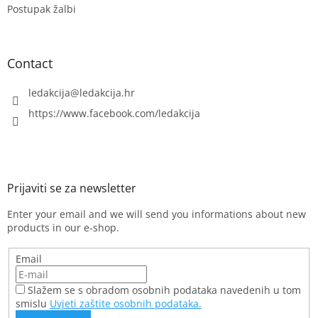
t
Postupak žalbi
r
o
l
s
Contact
ledakcija
@
ledakcija.hr
https://www.facebook.com/ledakcija
Enter your email and we will send you informations about new
products in our e-shop.
Email
Slažem se s obradom osobnih podataka navedenih u tom
smislu
Uvjeti zaštite osobnih podataka.