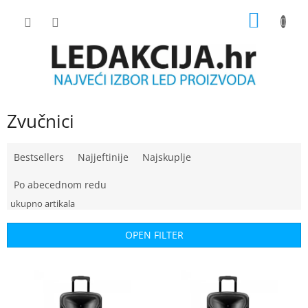
Skip
SHOPP
to
content
CART
Zvučnici
P
Bestsellers
Najjeftinije
Najskuplje
r
o
Po abecednom redu
d
u
c
OPEN FILTER
t
s
L
o
i
r
s
t