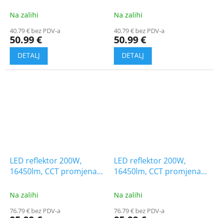
1+1 gratis!
Na zalihi
Na zalihi
40.79 € bez PDV-a
40.79 € bez PDV-a
50.99 €
50.99 €
LED reflektor 200W,
LED reflektor 200W,
16450lm, CCT promjena
16450lm, CCT promjena
boje, CREE CHIP, crni, 1+1
boje 3000K/4000K/6500K,
gratis!
CREE CHIP, sivo
Na zalihi
Na zalihi
76.79 € bez PDV-a
76.79 € bez PDV-a