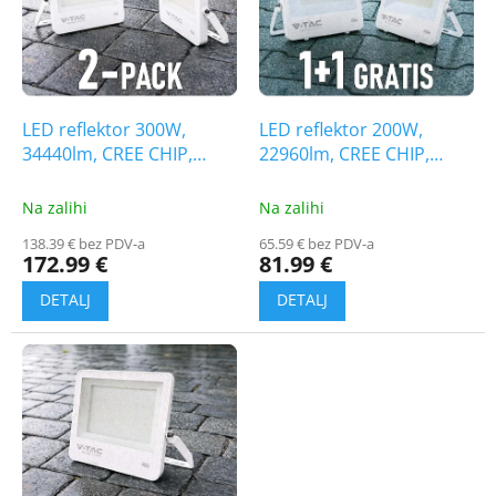
t
i
o
n
f
g
p
r
o
LED reflektor 300W,
LED reflektor 200W,
d
34440lm, CREE CHIP,
22960lm, CREE CHIP,
u
bijela/2-PACK!
bijeli, 1+1 gratis!
c
Na zalihi
Na zalihi
t
138.39 € bez PDV-a
65.59 € bez PDV-a
s
172.99 €
81.99 €