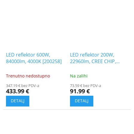
LED reflektor 600W,
LED reflektor 200W,
84000lm, 4000K [200258]
22960lm, CREE CHIP,
crni/2-PACK!
Trenutno nedostupno
Na zalihi
347.19 € bez PDV-a
73.59 € bez PDV-a
433.99 €
91.99 €