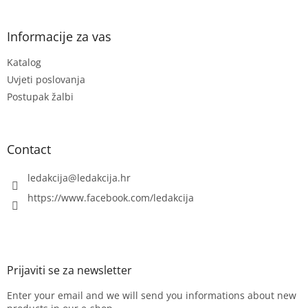
o
o
n
o
t
t
Informacije za vas
r
e
o
Katalog
r
l
s
Uvjeti poslovanja
Postupak žalbi
Contact
ledakcija
@
ledakcija.hr
https://www.facebook.com/ledakcija
Enter your email and we will send you informations about new