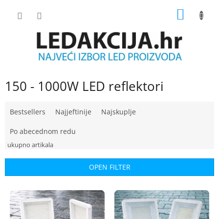
Skip
SHOPP
to
content
CART
150 - 1000W LED reflektori
P
Bestsellers
Najjeftinije
Najskuplje
r
o
Po abecednom redu
d
u
c
OPEN FILTER
t
s
L
o
i
r
s
t