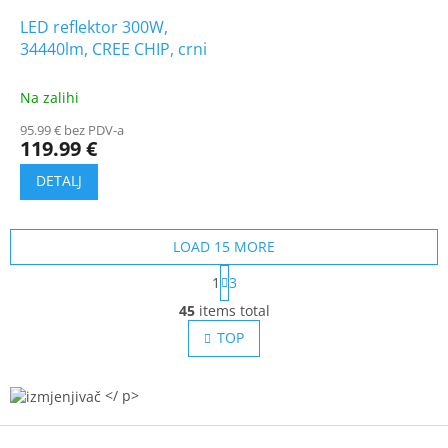
LED reflektor 300W,
34440lm, CREE CHIP, crni
Na zalihi
95.99 € bez PDV-a
119.99 €
LOAD 15 MORE
P
1
3
a
L
g
45
items total
i
i
s
TOP
n
t
a
t
i
i
n
</ p>
o
g
n
c
F