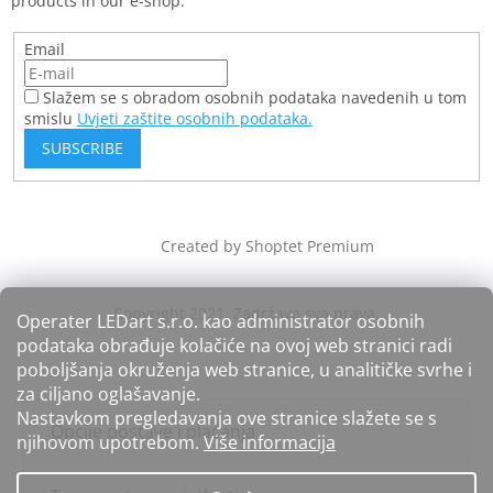
products in our e-shop.
Email
Slažem se s obradom osobnih podataka navedenih u tom
smislu
Uvjeti zaštite osobnih podataka.
SUBSCRIBE
Created by Shoptet Premium
Operater LEDart s.r.o. kao administrator osobnih
podataka obrađuje kolačiće na ovoj web stranici radi
poboljšanja okruženja web stranice, u analitičke svrhe i
za ciljano oglašavanje.
Nastavkom pregledavanja ove stranice slažete se s
Opcije dostave i plaćanja
njihovom upotrebom.
Više informacija