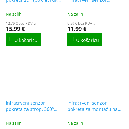
pokreta 2u1 (pokret ruke
infracrveni senzor
+ otvorena/zatvorena
pokreta za strop,
vrata), 360°, maks. 200 W
potpuno crni
Na zalihi
Na zalihi
12.79 € bez PDV-a
9.59 € bez PDV-a
15.99 €
11.99 €
Infracrveni senzor
Infracrveni senzor
pokreta za strop, 360°,
pokreta za montažu na
potpuno crni
zid s pomičnom glavom,
crni
Na zalihi
Na zalihi