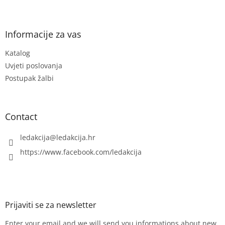
F
n
o
g
o
n
c
o
o
t
Informacije za vas
n
e
t
Katalog
r
r
Uvjeti poslovanja
o
l
Postupak žalbi
s
Contact
ledakcija
@
ledakcija.hr
https://www.facebook.com/ledakcija
Enter your email and we will send you informations about new