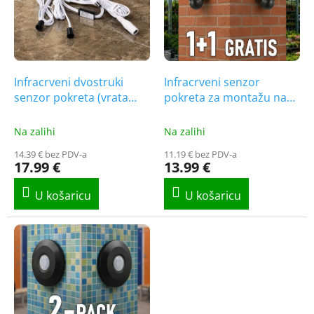
t
i
o
n
f
g
p
r
o
Infracrveni dvostruki
Infracrveni senzor
d
senzor pokreta (vrata
pokreta za montažu na
u
otvorena/zatvorena) 5A,
zid s pomičnom glavom,
c
12-24V
crni, 1+1 gratis!
Na zalihi
Na zalihi
t
14.39 € bez PDV-a
11.19 € bez PDV-a
s
17.99 €
13.99 €