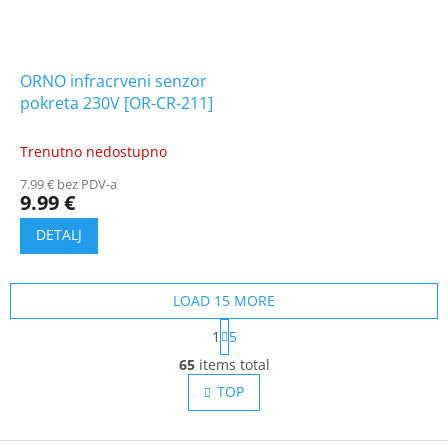
ORNO infracrveni senzor
pokreta 230V [OR-CR-211]
Trenutno nedostupno
7.99 € bez PDV-a
9.99 €
LOAD 15 MORE
P
1
5
a
L
g
65
items total
i
i
s
TOP
n
t
a
t
i
i