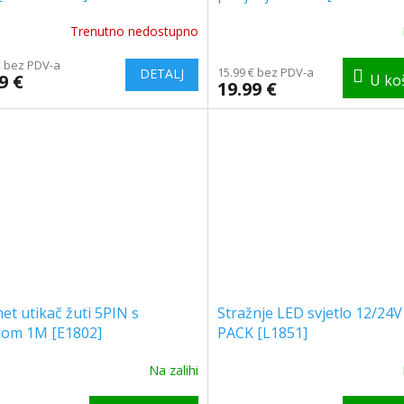
Trenutno nedostupno
€ bez PDV-a
15.99 € bez PDV-a
9 €
19.99 €
et utikač žuti 5PIN s
Stražnje LED svjetlo 12/24V
lom 1M [E1802]
PACK [L1851]
Na zalihi