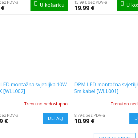
 bez PDV-a
15.99 € bez PDV-a
 €
19.99 €
LED montažna svjetiljka 10W
DPM LED montažna svjetilj
K [WLL002]
5m kabel [WLL001]
Trenutno nedostupno
Trenutno ne
 bez PDV-a
8.79 € bez PDV-a
9 €
10.99 €