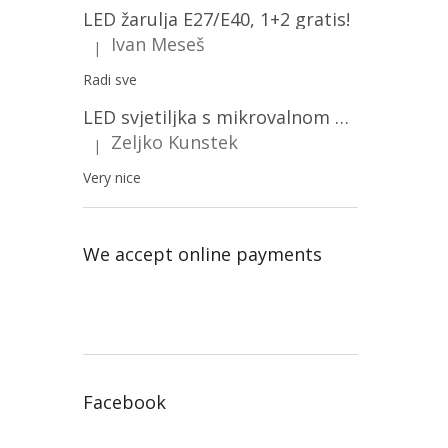
LED žarulja E27/E40, 1+2 gratis!
Ivan Meseš
|
The product rating is 5 out of 5 stars.
Radi sve
LED svjetiljka s mikrovalnom pećnicom i svjetlosnim senzorom 36W, 3820lm, okrugla, bijeli okvir/2-PACK!
Zeljko Kunstek
|
The product rating is 5 out of 5 stars.
Very nice
We accept online payments
Facebook