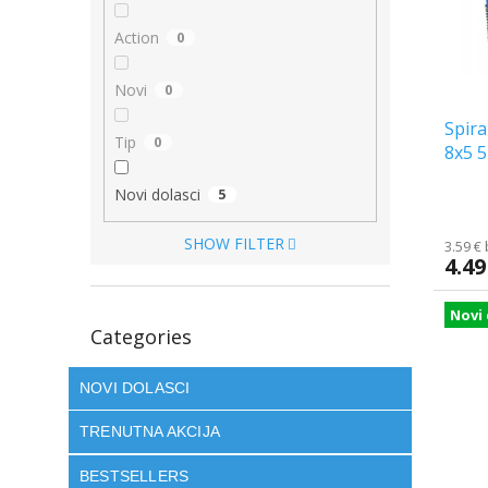
o
f
r
p
Action
0
t
r
i
o
Novi
0
n
d
g
Spira
u
Tip
0
8x5 
c
t
Novi dolasci
5
s
SHOW FILTER
3.59 €
4.49
Novi 
Skip
Categories
categories
NOVI DOLASCI
TRENUTNA AKCIJA
BESTSELLERS