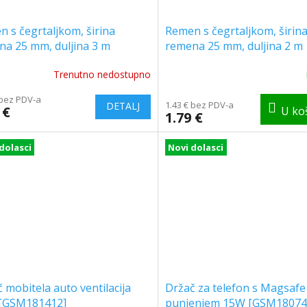
 s čegrtaljkom, širina
Remen s čegrtaljkom, širin
na 25 mm, duljina 3 m
remena 25 mm, duljina 2 m
4809]
[AKC4808]
Trenutno nedostupno
 bez PDV-a
1.43 € bez PDV-a
 €
1.79 €
dolasci
Novi dolasci
 mobitela auto ventilacija
Držač za telefon s Magsafe
[GSM181412]
punjenjem 15W [GSM18074