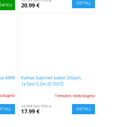
20.99 €
ka 4.8W
Kamar bajonet kabel 2x5pin,
1x7pin 5.5m [E1507]
dostupno
Trenutno nedostupno
14.39 € bez PDV-a
17.99 €