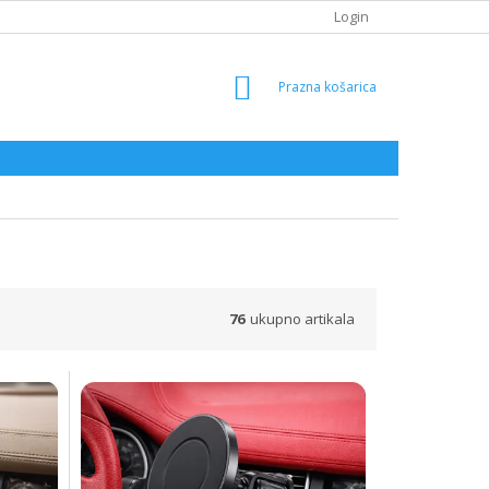
Login
SHOPPING
CART
76