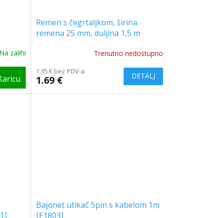
a
Remen s čegrtaljkom, širina
remena 25 mm, duljina 1,5 m
[AKC4807]
Na zalihi
Trenutno nedostupno
1.35 € bez PDV-a
1.69 €
Bajonet utikač 5pin s kabelom 1m
1]
[E1803]