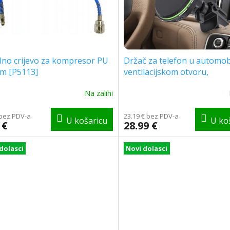
lno crijevo za kompresor PU
Držač za telefon u automo
5m [P5113]
ventilacijskom otvoru,
kompatibilan s Magsafeom,
Na zalihi
punjenjem, 15W [GSM1851
 bez PDV-a
23.19 € bez PDV-a
 €
28.99 €
dolasci
Novi dolasci