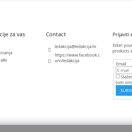
ije za vas
Contact
Enter you
ledakcija
@
ledakcija.hr
products i
lovanja
https://www.facebook.c
albi
om/ledakcija
Email
Slaže
tom smi
SUBS