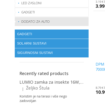
3.19 €
LED ZASLONI
3.99
GADGETI
DODATCI ZA AUTO
GADGETI
SOLARNI SUSTAVI
SIGURNOSNI SUSTAVI
DPM 
7000
Recently rated products
LUMIO zamka za insekte 16W, 1+1 gratis! [MKE004]
Željko Štula
8.79 €
|
The product rating is 5 out of 5 stars.
10.9
Koristim je na terasi i više nego
zadovoljan