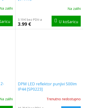
Na zalihi
Na zalihi
3.19 € bez PDV-a
3.99 €
 2-
DPM LED reflektor punjivi 500lm
IP44 [SP0223]
Na zalihi
Trenutno nedostupno
16.79 € bez PDV-a