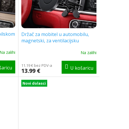
bilskom
Držač za mobitel u automobilu,
magnetski, za ventilacijsku
 s
rešetku [GSM182347]
Na zalihi
Na zalihi
42]
11.19 € bez PDV-a
13.99 €
Novi dolasci