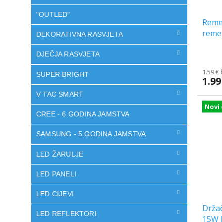
"OUTLED"
Remen
reme
DEKORATIVNA RASVJETA
[AKC
DJEČJA RASVJETA
1.59 €
SUPER BRIGHT
1.99
V-TAC SMART
Novi 
CREE - 6 GODINA JAMSTVA
SAMSUNG - 5 GODINA JAMSTVA
LED ŽARULJE
LED PANELI
LED CIJEVI
Držač
LED REFLEKTORI
15W 