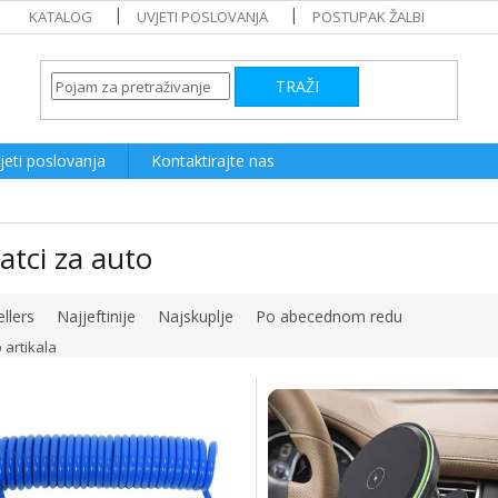
KATALOG
UVJETI POSLOVANJA
POSTUPAK ŽALBI
TRAŽI
jeti poslovanja
Kontaktirajte nas
tci za auto
llers
Najjeftinije
Najskuplje
Po abecednom redu