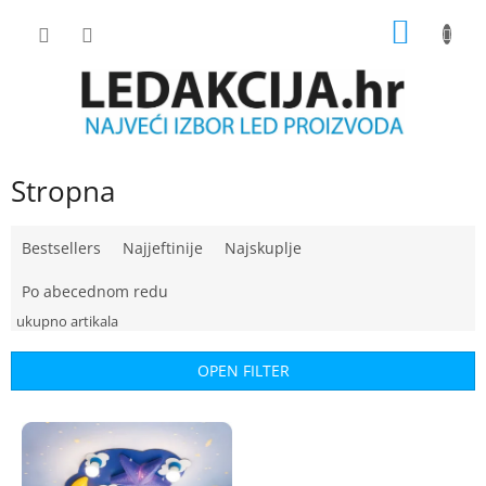
Skip
SHOPP
to
content
CART
Stropna
P
Bestsellers
Najjeftinije
Najskuplje
r
o
Po abecednom redu
d
u
c
OPEN FILTER
t
s
L
o
i
r
s
t