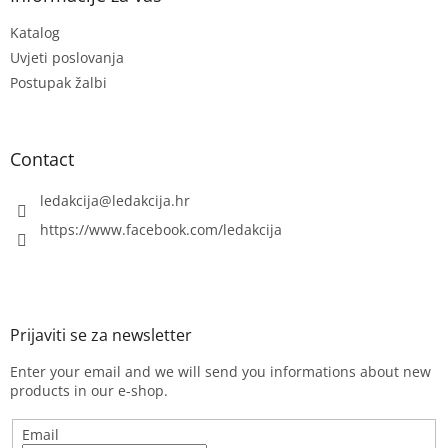
g
e
c
Katalog
r
o
n
Uvjeti poslovanja
t
Postupak žalbi
r
o
l
s
Contact
ledakcija
@
ledakcija.hr
https://www.facebook.com/ledakcija
Enter your email and we will send you informations about new
products in our e-shop.
Email