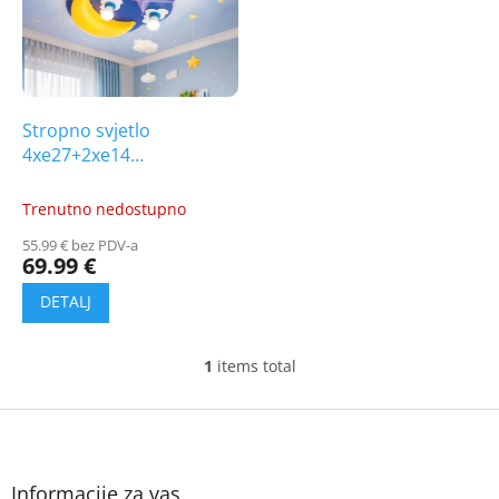
t
i
o
n
f
g
p
r
o
Stropno svjetlo
d
4xe27+2xe14
u
[ZN170066CB]
c
Trenutno nedostupno
t
55.99 € bez PDV-a
s
69.99 €
1
items total
L
i
s
F
t
o
i
o
n
t
Informacije za vas