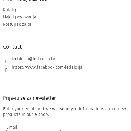
g
e
c
Katalog
r
o
n
Uvjeti poslovanja
t
Postupak žalbi
r
o
l
s
Contact
ledakcija
@
ledakcija.hr
https://www.facebook.com/ledakcija
Enter your email and we will send you informations about new
products in our e-shop.
Email