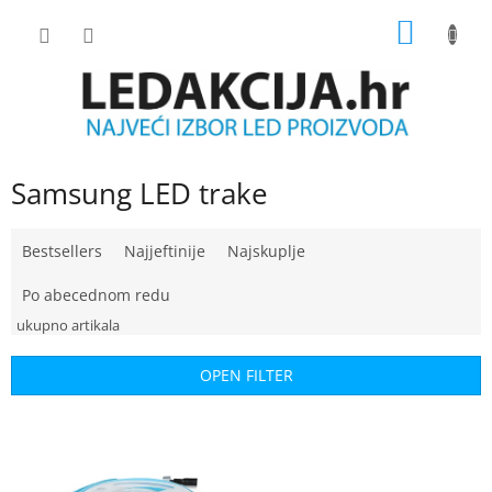
Skip
SHOPP
to
content
CART
Samsung LED trake
P
Bestsellers
Najjeftinije
Najskuplje
r
o
Po abecednom redu
d
u
c
OPEN FILTER
t
s
L
o
i
r
s
t