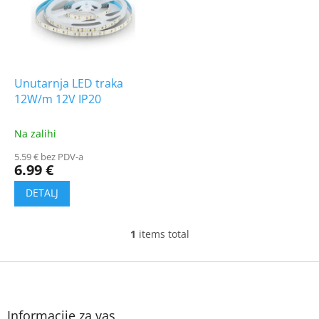
t
i
o
n
f
g
p
r
o
Unutarnja LED traka
d
12W/m 12V IP20
u
c
Na zalihi
t
5.59 € bez PDV-a
s
6.99 €
1
items total
L
i
s
F
t
o
i
o
n
t
Informacije za vas