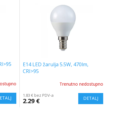
RI>95
E14 LED žarulja 5.5W, 470lm,
CRI>95
dostupno
Trenutno nedostupno
The
average
1.83 € bez PDV-a
product
2.29 €
rating
is
5.0
out
of
5
stars.