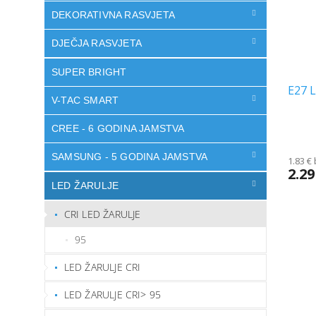
DEKORATIVNA RASVJETA
DJEČJA RASVJETA
SUPER BRIGHT
E27 L
V-TAC SMART
CREE - 6 GODINA JAMSTVA
The
avera
SAMSUNG - 5 GODINA JAMSTVA
1.83 €
produ
2.29
rating
LED ŽARULJE
is
5.0
CRI LED ŽARULJE
out
of
95
5
stars.
LED ŽARULJE CRI
LED ŽARULJE CRI> 95