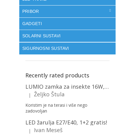
PRIBOR
GADGETI
SOLARNI SUSTAVI
SIGURNOSNI SUSTAVI
Recently rated products
LUMIO zamka za insekte 16W, 1+1 gratis! [MKE004]
Željko Štula
|
The product rating is 5 out of 5 stars.
Koristim je na terasi i više nego
zadovoljan
LED žarulja E27/E40, 1+2 gratis!
Ivan Meseš
|
The product rating is 5 out of 5 stars.