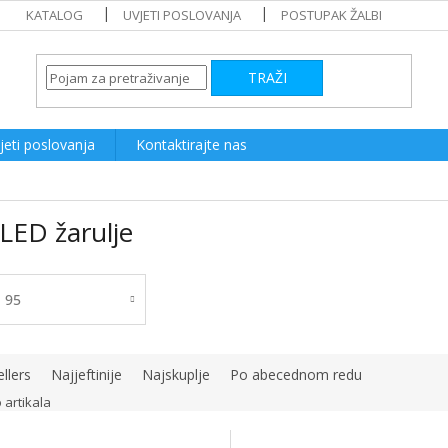
KATALOG
UVJETI POSLOVANJA
POSTUPAK ŽALBI
TRAŽI
jeti poslovanja
Kontaktirajte nas
LED žarulje
95
llers
Najjeftinije
Najskuplje
Po abecednom redu