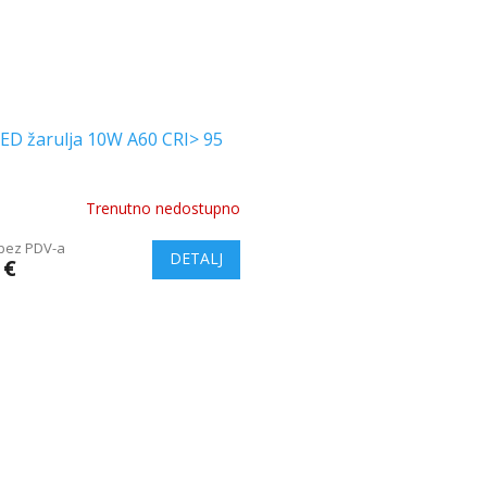
ED žarulja 10W A60 CRI> 95
Trenutno nedostupno
ge
 bez PDV-a
ct
 €
L
i
s
t
i
n
g
c
o