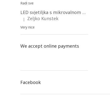
Radi sve
LED svjetiljka s mikrovalnom pećnicom i svjetlosnim senzorom 36W, 3820lm, okrugla, bijeli okvir/2-PACK!
Zeljko Kunstek
|
The product rating is 5 out of 5 stars.
Very nice
We accept online payments
Facebook
F
o
o