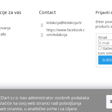
ije za vas
Contact
Enter you
ledakcija
@
ledakcija.hr
products i
lovanja
https://www.facebook.c
albi
om/ledakcija
Email
Slaže
tom smi
SUBS
Dart s.r.o. kao administrator osobnih podataka
lačiće na ovoj web stranici radi poboljšanja
b stranice, u analitičke svrhe i za ciljano