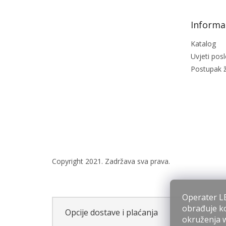
t
e
Informac
r
Katalog
Uvjeti pos
Postupak ž
Operater LE
obrađuje ko
Opcije dostave i plaćanja
okruženja we