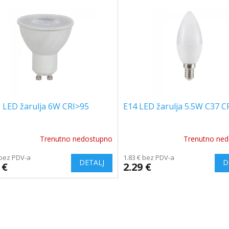
 LED žarulja 6W CRI>95
E14 LED žarulja 5.5W C37 C
Trenutno nedostupno
Trenutno ne
The
ge
average
 bez PDV-a
1.83 € bez PDV-a
ct
product
 €
2.29 €
rating
is
4.5
out
of
5
stars.