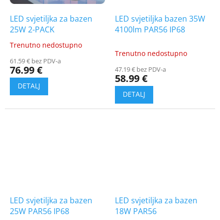
LED svjetiljka za bazen
LED svjetiljka bazen 35W
25W 2-PACK
4100lm PAR56 IP68
Trenutno nedostupno
The
Trenutno nedostupno
average
61.59 € bez PDV-a
product
76.99 €
47.19 € bez PDV-a
rating
58.99 €
is
5.0
out
of
5
stars.
LED svjetiljka za bazen
LED svjetiljka za bazen
25W PAR56 IP68
18W PAR56