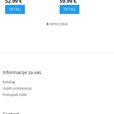
52.99 €
59.99 €
8
items total
L
i
s
t
i
n
g
F
c
o
o
o
n
t
Informacije za vas
t
e
r
Katalog
r
o
l
Uvjeti poslovanja
s
Postupak žalbi