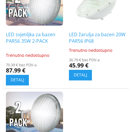
t
i
o
n
f
g
p
r
o
LED svjetiljka za bazen
LED žarulja za bazen 20W
d
PAR56 35W 2-PACK
PAR56 IP68
u
Trenutno nedostupno
The
c
Trenutno nedostupno
average
t
36.79 € bez PDV-a
product
45.99 €
70.39 € bez PDV-a
s
rating
87.99 €
is
5.0
out
of
5
stars.