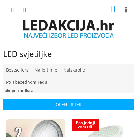
Skip
SHOPP
to
content
CART
LED svjetiljke
P
Bestsellers
Najjeftinije
Najskuplje
r
o
Po abecednom redu
d
u
c
OPEN FILTER
t
s
L
o
Posljednji
i
r
komadi!
s
t