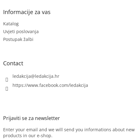
o
o
n
t
Informacije za vas
t
e
r
Katalog
r
o
l
Uvjeti poslovanja
s
Postupak žalbi
Contact
ledakcija
@
ledakcija.hr
https://www.facebook.com/ledakcija
Enter your email and we will send you informations about new
products in our e-shop.