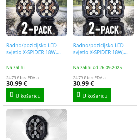
s
t
t
i
o
n
f
g
p
r
o
Radno/pozicijsko LED
Radno/pozicijsko LED
d
svjetlo X-SPIDER 18W,
svjetlo X-SPIDER 18W,
u
1700lm, IP67 /2-PACK!
1700lm, IP67/2-PACK!
c
[L0196]
[L0195]
Na zalihi
Na zalihi od 26.09.2025
t
24.79 € bez PDV-a
24.79 € bez PDV-a
s
30.99 €
30.99 €