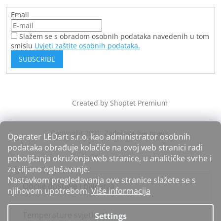
Email
Slažem se s obradom osobnih podataka navedenih u tom
smislu
Uvjeti zaštite osobnih podataka.
SUBSCRIBE
Created by Shoptet Premium
Operater LEDart s.r.o. kao administrator osobnih
podataka obrađuje kolačiće na ovoj web stranici radi
poboljšanja okruženja web stranice, u analitičke svrhe i
za ciljano oglašavanje.
Nastavkom pregledavanja ove stranice slažete se s
Opcije dostave i plaćanja
njihovom upotrebom.
Više informacija
Temperature svjetlosti
Settings