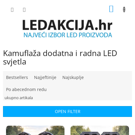
Skip
SHOPP
to
content
CART
Kamuflaža dodatna i radna LED
svjetla
P
Bestsellers
Najjeftinije
Najskuplje
r
o
Po abecednom redu
d
u
c
OPEN FILTER
t
s
L
o
i
r