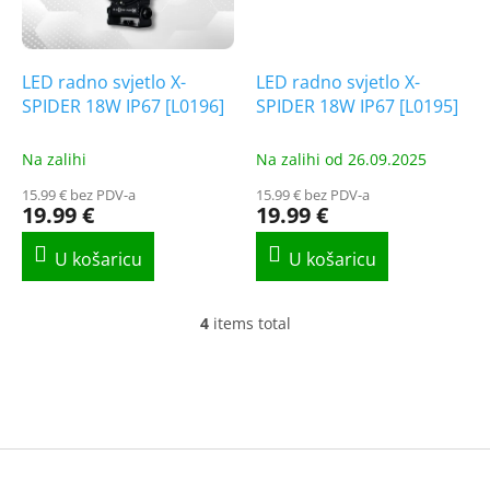
LED radno svjetlo X-
LED radno svjetlo X-
SPIDER 18W IP67 [L0196]
SPIDER 18W IP67 [L0195]
Na zalihi
Na zalihi od 26.09.2025
15.99 € bez PDV-a
15.99 € bez PDV-a
19.99 €
19.99 €
4
items total
L
i
s
t
i
n
g
F
c
o