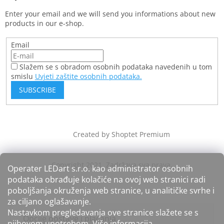
Enter your email and we will send you informations about new
products in our e-shop.
Email
Slažem se s obradom osobnih podataka navedenih u tom
smislu
Uvjeti zaštite osobnih podataka.
SUBSCRIBE
Created by Shoptet Premium
Operater LEDart s.r.o. kao administrator osobnih
podataka obrađuje kolačiće na ovoj web stranici radi
poboljšanja okruženja web stranice, u analitičke svrhe i
za ciljano oglašavanje.
Nastavkom pregledavanja ove stranice slažete se s
Opcije dostave i plaćanja
njihovom upotrebom.
Više informacija