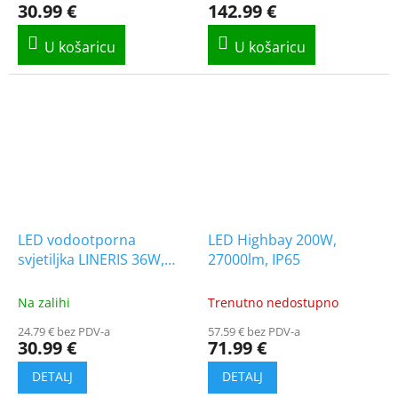
30.99 €
142.99 €
LED vodootporna
LED Highbay 200W,
svjetiljka LINERIS 36W,
27000lm, IP65
4320lm, poveziva, 120cm
[217515]
Na zalihi
Trenutno nedostupno
24.79 € bez PDV-a
57.59 € bez PDV-a
30.99 €
71.99 €