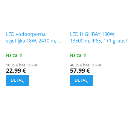
LED vodootporna
LED HIGHBAY 100W,
svjetiljka 18W, 2410lm, G-
13500lm, IP65, 1+1 gratis!
serija, CREE čip, 60cm
Na zalihi
Na zalihi
18.39 € bez PDV-a
46.39 € bez PDV-a
22.99 €
57.99 €