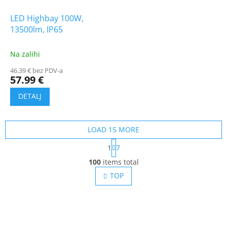
LED Highbay 100W,
13500lm, IP65
Na zalihi
46.39 € bez PDV-a
57.99 €
LOAD 15 MORE
P
1
7
a
L
g
100
items total
i
i
s
TOP
n
t
a
t
i
i
n
o
g
n
c