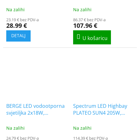
120cm
2x1800lm, 4+4 gratis!
[OPH-2X120-18W-NW]
Na zalihi
Na zalihi
23.19 € bez PDV-a
86.37 € bez PDV-a
28.99 €
107.96 €
BERGE LED vodootporna
Spectrum LED Highbay
svjetiljka 2x18W,
PLATEO SUN4 205W,
2x1800lm/2-PACK! [OPH-
crna/5-PACK!
2X120-18W-NW]
[SLI044033NW_PW]
Na zalihi
Na zalihi
24.79 € bez PDV-a
114.39 € bez PDV-a