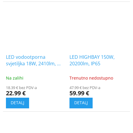
LED vodootporna
LED HIGHBAY 150W,
svjetiljka 18W, 2410lm, G-
20200lm, IP65
serija, CREE čip, 60cm,
1+1 gratis!
Na zalihi
Trenutno nedostupno
18.39 € bez PDV-a
47.99 € bez PDV-a
22.99 €
59.99 €