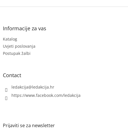
o
F
n
t
o
r
o
o
t
Informacije za vas
l
e
s
Katalog
r
Uvjeti poslovanja
Postupak žalbi
Contact
ledakcija
@
ledakcija.hr
https://www.facebook.com/ledakcija