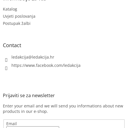
n
e
t
Katalog
r
r
Uvjeti poslovanja
o
l
Postupak žalbi
s
Contact
ledakcija
@
ledakcija.hr
https://www.facebook.com/ledakcija
Enter your email and we will send you informations about new
products in our e-shop.
Email