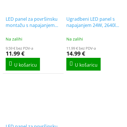
LED panel za površinsku
Ugradbeni LED panel s
montažu s napajanjem
napajanjem 24W, 2640lm,
18W, 1980 lm, CCT,
CCT, Backlit, kvadratni,
Backlit, kvadratni, 1+1
1+1 gratis!
Na zalihi
Na zalihi
gratis!
9.59 € bez PDV-a
11.99 € bez PDV-a
11.99 €
14.99 €
LED panel za površinsku