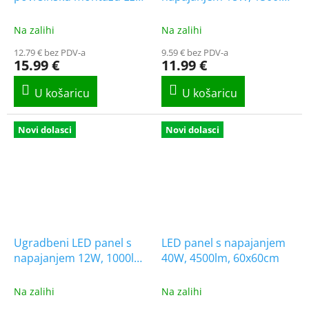
panela 30x120cm na
CCT, IP54, okrugli
strop/zid [ACC+035098]
[SLI043008CCT_PW]
Na zalihi
Na zalihi
12.79 € bez PDV-a
9.59 € bez PDV-a
15.99 €
11.99 €
Novi dolasci
Novi dolasci
Ugradbeni LED panel s
LED panel s napajanjem
napajanjem 12W, 1000lm,
40W, 4500lm, 60x60cm
CCT, IP54, okrugli
[SLI043007CCT_PW]
Na zalihi
Na zalihi