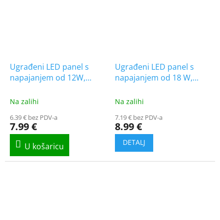
Ugrađeni LED panel s
Ugrađeni LED panel s
napajanjem od 12W,
napajanjem od 18 W,
1320lm, CCT, Backlit,
1850 lm, Backlit, Samsung
kvadratni
čip
Na zalihi
Na zalihi
6.39 € bez PDV-a
7.19 € bez PDV-a
7.99 €
8.99 €