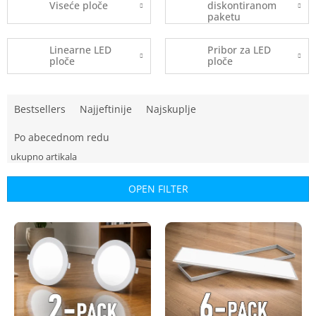
Viseće ploče
diskontiranom
paketu
Linearne LED
Pribor za LED
ploče
ploče
P
Bestsellers
Najjeftinije
Najskuplje
r
o
Po abecednom redu
d
u
c
OPEN FILTER
t
s
L
o
i
r
s
t
t
i
o
n
f
g
p