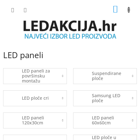
Skip
SHOPP
to
content
CART
LED paneli
LED paneli za
Suspendirane
površinsku
ploče
montažu
Samsung LED
LED ploče cri
ploče
LED paneli
LED paneli
120x30cm
60x60cm
LED ploče u