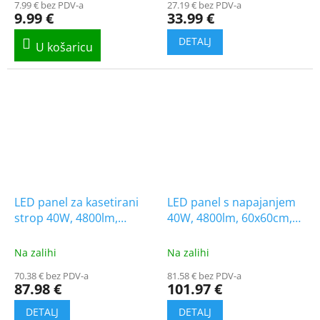
7.99 € bez PDV-a
27.19 € bez PDV-a
9.99 €
33.99 €
LED panel za kasetirani
LED panel s napajanjem
strop 40W, 4800lm,
40W, 4800lm, 60x60cm,
Backlit, 120x30cm, 2+4
SLIM, 3+7 gratis!
gratis!
Na zalihi
Na zalihi
70.38 € bez PDV-a
81.58 € bez PDV-a
87.98 €
101.97 €