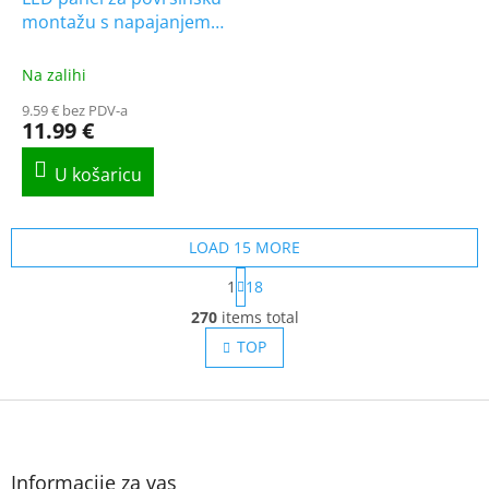
montažu s napajanjem
18W, 1980 lm, CCT,
Backlit, kvadratni
Na zalihi
9.59 € bez PDV-a
11.99 €
LOAD 15 MORE
P
1
18
a
L
g
270
items total
i
i
s
TOP
n
t
a
t
i
i
F
n
o
g
o
n
c
o
o
t
Informacije za vas