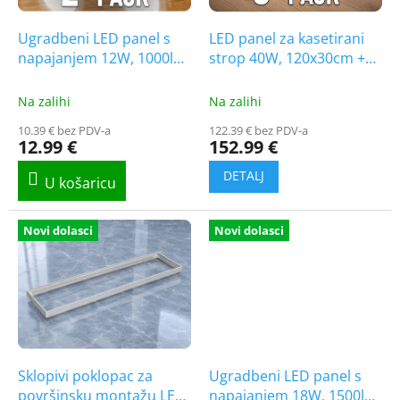
r
o
Ugradbeni LED panel s
LED panel za kasetirani
d
napajanjem 12W, 1000lm,
strop 40W, 120x30cm +
u
CCT, 2-PACK!
poklopac za
c
[SLI043007CCT_PW]
pričvršćivanje/6-PACK!
Na zalihi
Na zalihi
t
10.39 € bez PDV-a
122.39 € bez PDV-a
s
12.99 €
152.99 €
Novi dolasci
Novi dolasci
Sklopivi poklopac za
Ugradbeni LED panel s
površinsku montažu LED
napajanjem 18W, 1500lm,