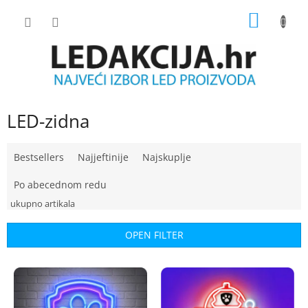
Skip
SHOPP
to
content
CART
LED-zidna
P
Bestsellers
Najjeftinije
Najskuplje
r
o
Po abecednom redu
d
u
c
OPEN FILTER
t
s
L
o
i
r
s
t