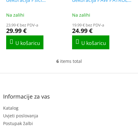
dekoracija Psići
dekoracija PAW PATROL
[GSM189317]
[GSM189318]
Na zalihi
Na zalihi
23.99 € bez PDV-a
19.99 € bez PDV-a
29.99 €
24.99 €
6
items total
L
i
s
F
t
o
i
o
n
t
Informacije za vas
g
e
c
Katalog
r
o
n
Uvjeti poslovanja
t
Postupak žalbi
r
o