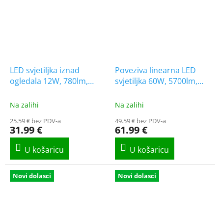
LED svjetiljka iznad
Poveziva linearna LED
ogledala 12W, 780lm,
svjetiljka 60W, 5700lm,
4000K, IP44, 60cm, krom
CCT, 150cm [WO2004-1]
[WO828-CR]
Na zalihi
Na zalihi
25.59 € bez PDV-a
49.59 € bez PDV-a
31.99 €
61.99 €
Novi dolasci
Novi dolasci