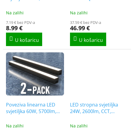
u
6277BGU10]
c
Na zalihi
Na zalihi
t
7.19 € bez PDV-a
37.59 € bez PDV-a
s
8.99 €
46.99 €
Poveziva linearna LED
LED stropna svjetiljka
svjetiljka 60W, 5700lm,
24W, 2600lm, CCT,
CCT, 150cm, 2-PACK!
zvijezda, 1+1 gratis!
[WO2004-1]
Na zalihi
Na zalihi