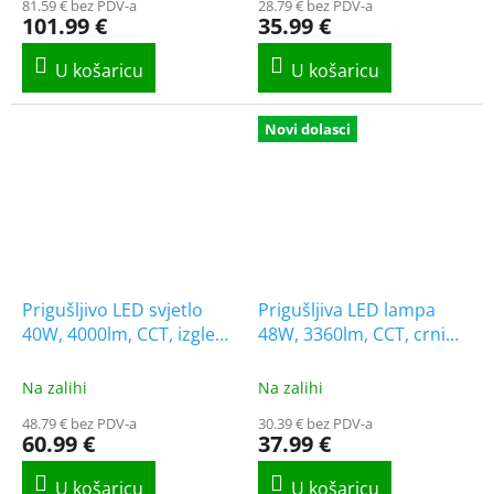
81.59 € bez PDV-a
28.79 € bez PDV-a
101.99 €
35.99 €
Novi dolasci
Prigušljivo LED svjetlo
Prigušljiva LED lampa
40W, 4000lm, CCT, izgled
48W, 3360lm, CCT, crni
dijamanta, 1+1 gratis!
okvir [WO8014]
Na zalihi
Na zalihi
48.79 € bez PDV-a
30.39 € bez PDV-a
60.99 €
37.99 €