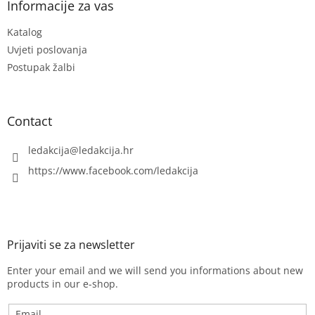
t
Informacije za vas
l
e
s
Katalog
r
Uvjeti poslovanja
Postupak žalbi
Contact
ledakcija
@
ledakcija.hr
https://www.facebook.com/ledakcija
Enter your email and we will send you informations about new
products in our e-shop.
Email