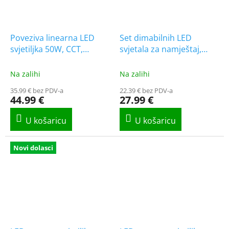
Poveziva linearna LED
Set dimabilnih LED
svjetiljka 50W, CCT,
svjetala za namještaj,
120cm [WO2003-1]
3x3W, 3x30cm [WO218]
Na zalihi
Na zalihi
35.99 € bez PDV-a
22.39 € bez PDV-a
44.99 €
27.99 €
Novi dolasci