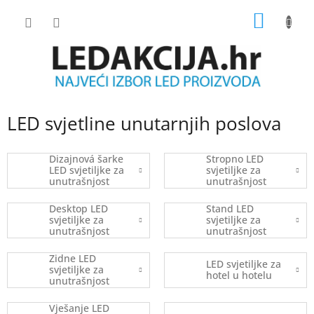
Skip
SHOPP
to
content
CART
LED svjetline unutarnjih poslova
Dizajnová šarke
Stropno LED
LED svjetiljke za
svjetiljke za
unutrašnjost
unutrašnjost
Desktop LED
Stand LED
svjetiljke za
svjetiljke za
unutrašnjost
unutrašnjost
Zidne LED
LED svjetiljke za
svjetiljke za
hotel u hotelu
unutrašnjost
Vješanje LED