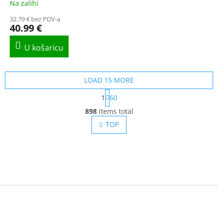
PACK!
Na zalihi
32.79 € bez PDV-a
40.99 €
LOAD 15 MORE
P
1
60
a
L
g
898
items total
i
i
s
TOP
n
t
a
t
i
i
n
o
g
n
c
o
F
n
t
o
r
o
o