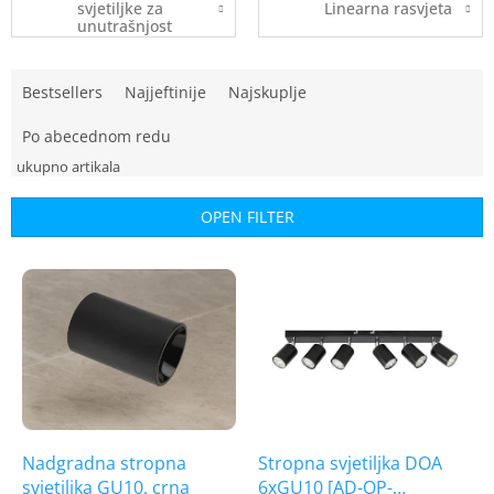
svjetiljke za
Linearna rasvjeta
unutrašnjost
P
Bestsellers
Najjeftinije
Najskuplje
r
o
Po abecednom redu
d
u
c
OPEN FILTER
t
s
L
o
i
r
s
t
t
i
o
n
f
g
p
r
o
Nadgradna stropna
Stropna svjetiljka DOA
d
svjetiljka GU10, crna
6xGU10 [AD-OP-