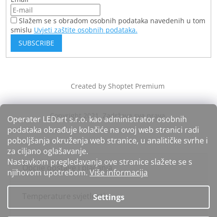
Slažem se s obradom osobnih podataka navedenih u tom
smislu
Uvjeti zaštite osobnih podataka.
SUBSCRIBE
Created by Shoptet Premium
Operater LEDart s.r.o. kao administrator osobnih
podataka obrađuje kolačiće na ovoj web stranici radi
poboljšanja okruženja web stranice, u analitičke svrhe i
za ciljano oglašavanje.
Nastavkom pregledavanja ove stranice slažete se s
Opcije dostave i plaćanja
njihovom upotrebom.
Više informacija
Temperature svjetlosti
Settings