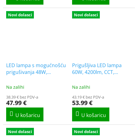
Novi dolasci
Novi dolasci
LED lampa s mogućnošću
Prigušljiva LED lampa
prigušivanja 48W,
60W, 4200lm, CCT,
3360lm, CCT, hrastov
hrastov okvir [WO8006]
okvir [WO8005]
Na zalihi
Na zalihi
38.39 € bez PDV-a
43.19 € bez PDV-a
47.99 €
53.99 €
Novi dolasci
Novi dolasci