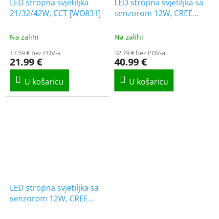
LED stropna svjetiljka
LED stropna svjetiljka sa
21/32/42W, CCT [WO831]
senzorom 12W, CREE
CHIP, CCT, kvadratna, 2-
PACK!
Na zalihi
Na zalihi
17.59 € bez PDV-a
32.79 € bez PDV-a
21.99 €
40.99 €
LED stropna svjetiljka sa
senzorom 12W, CREE
CHIP, CCT, okrugla, 2-