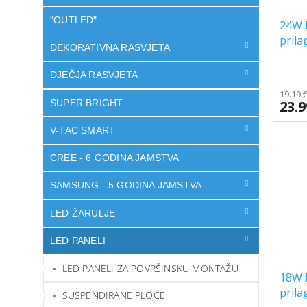
"OUTLED"
24W L
prila
DEKORATIVNA RASVJETA
The
DJEČJA RASVJETA
avera
19.19 
produ
SUPER BRIGHT
23.9
rating
is
V-TAC SMART
5.0
out
CREE - 6 GODINA JAMSTVA
of
5
SAMSUNG - 5 GODINA JAMSTVA
stars.
LED ŽARULJE
LED PANELI
LED PANELI ZA POVRŠINSKU MONTAŽU
18W 
prila
SUSPENDIRANE PLOČE