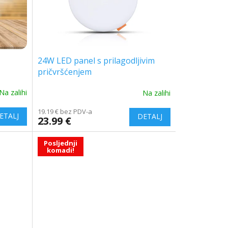
24W LED panel s prilagodljivim
pričvršćenjem
Na zalihi
Na zalihi
19.19 € bez PDV-a
23.99 €
Posljednji
komadi!