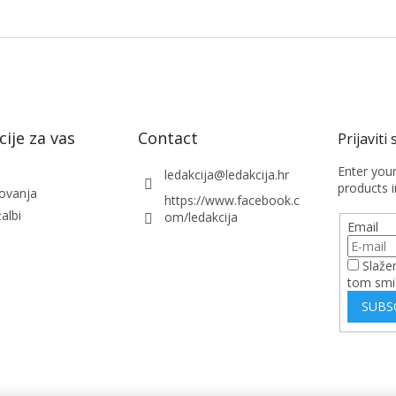
ije za vas
Contact
Enter you
ledakcija
@
ledakcija.hr
products i
lovanja
https://www.facebook.c
albi
om/ledakcija
Email
Slaže
tom smi
SUBS