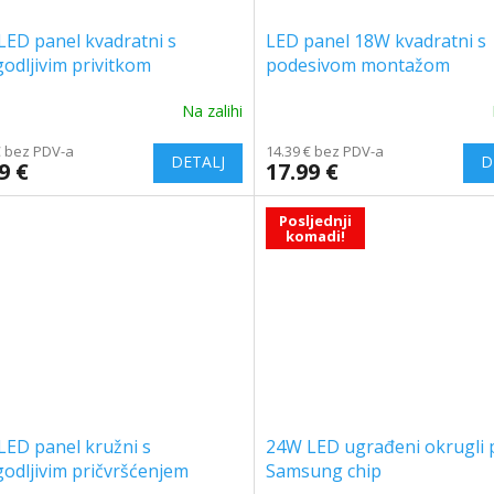
ED panel kvadratni s
LED panel 18W kvadratni s
godljivim privitkom
podesivom montažom
Na zalihi
The
ge
average
€ bez PDV-a
14.39 € bez PDV-a
ct
product
9 €
17.99 €
rating
is
5.0
Posljednji
komadi!
out
of
5
stars.
LED panel kružni s
24W LED ugrađeni okrugli 
godljivim pričvršćenjem
Samsung chip