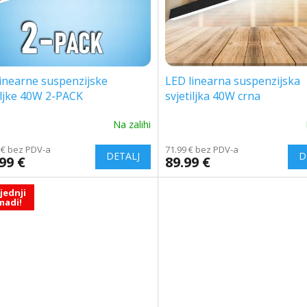
inearne suspenzijske
LED linearna suspenzijska
iljke 40W 2-PACK
svjetiljka 40W crna
Na zalihi
 € bez PDV-a
71.99 € bez PDV-a
99 €
89.99 €
jednji
madi!