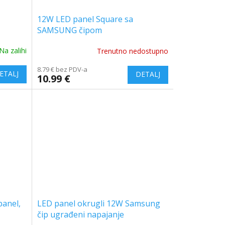
12W LED panel Square sa
SAMSUNG čipom
Na zalihi
Trenutno nedostupno
The
average
8.79 € bez PDV-a
product
10.99 €
rating
is
5.0
out
of
5
stars.
panel,
LED panel okrugli 12W Samsung
čip ugrađeni napajanje