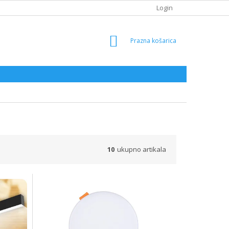
Login
SHOPPING
CART
10