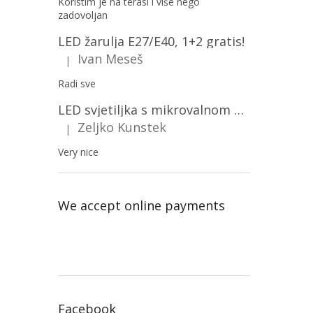
Koristim je na terasi i više nego
zadovoljan
LED žarulja E27/E40, 1+2 gratis!
Ivan Meseš
|
The product rating is 5 out of 5 stars.
Radi sve
LED svjetiljka s mikrovalnom pećnicom i svjetlosnim senzorom 36W, 3820lm, okrugla, bijeli okvir/2-PACK!
Zeljko Kunstek
|
The product rating is 5 out of 5 stars.
Very nice
We accept online payments
Facebook