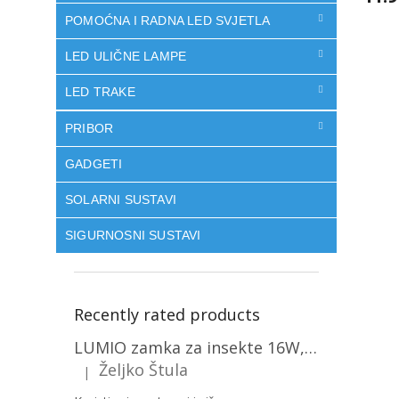
POMOĆNA I RADNA LED SVJETLA
LED ULIČNE LAMPE
LED TRAKE
PRIBOR
GADGETI
SOLARNI SUSTAVI
SIGURNOSNI SUSTAVI
Recently rated products
LUMIO zamka za insekte 16W, 1+1 gratis! [MKE004]
Željko Štula
|
The product rating is 5 out of 5 stars.