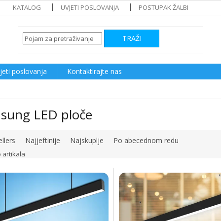
KATALOG
UVJETI POSLOVANJA
POSTUPAK ŽALBI
TRAŽI
jeti poslovanja
Kontaktirajte nas
sung LED ploče
llers
Najjeftinije
Najskuplje
Po abecednom redu