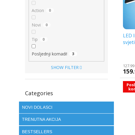
o
f
r
p
Action
0
t
r
i
o
Novi
0
n
d
g
LED l
u
Tip
0
svjet
c
t
Posljednji komadi!
3
s
127.99
SHOW FILTER
159.
Posl
Skip
ko
Categories
categories
NOVI DOLASCI
TRENUTNA AKCIJA
BESTSELLERS