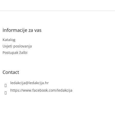
n
c
o
F
n
t
o
r
o
o
t
Informacije za vas
l
e
s
Katalog
r
Uvjeti poslovanja
Postupak žalbi
Contact
ledakcija
@
ledakcija.hr
https://www.facebook.com/ledakcija