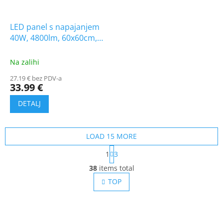
LED panel s napajanjem
40W, 4800lm, 60x60cm,
CREE CHIP
Na zalihi
27.19 € bez PDV-a
33.99 €
LOAD 15 MORE
P
1
3
a
L
g
38
items total
i
i
s
TOP
n
t
a
t
i
i
n
o
g