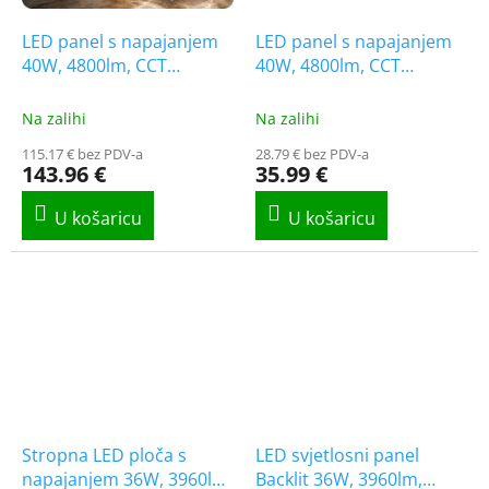
LED panel s napajanjem
LED panel s napajanjem
40W, 4800lm, CCT
40W, 4800lm, CCT
promjena boje, kvadratni,
promjena boje, kvadratni
4+6 gratis!
Na zalihi
Na zalihi
115.17 € bez PDV-a
28.79 € bez PDV-a
143.96 €
35.99 €
Stropna LED ploča s
LED svjetlosni panel
napajanjem 36W, 3960lm,
Backlit 36W, 3960lm,