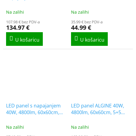
Backlit, 60x60cm, 3+2
Lifud, 60x60cm [WO24-W]
gratis! [WO24-W]
Na zalihi
Na zalihi
107.98 € bez PDV-a
35.99 € bez PDV-a
134.97 €
44.99 €
LED panel s napajanjem
LED panel ALGINE 40W,
40W, 4800lm, 60x60cm,
4800lm, 60x60cm, 5+5
SLIM
gratis!
[SLI035090NW_PW]
Na zalihi
Na zalihi