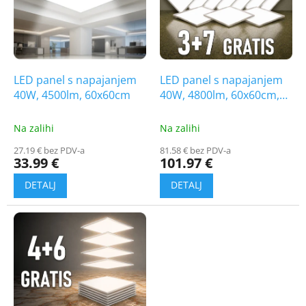
t
i
o
n
f
g
p
r
o
LED panel s napajanjem
LED panel s napajanjem
d
40W, 4500lm, 60x60cm
40W, 4800lm, 60x60cm,
u
SLIM, 3+7 gratis!
c
Na zalihi
Na zalihi
t
27.19 € bez PDV-a
81.58 € bez PDV-a
s
33.99 €
101.97 €