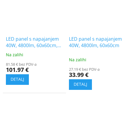
LED panel s napajanjem
LED panel s napajanjem
40W, 4800lm, 60x60cm,
40W, 4800lm, 60x60cm
3+7 gratis!
Na zalihi
The
Na zalihi
average
81.58 € bez PDV-a
product
101.97 €
27.19 € bez PDV-a
rating
33.99 €
is
5.0
out
of
5
stars.