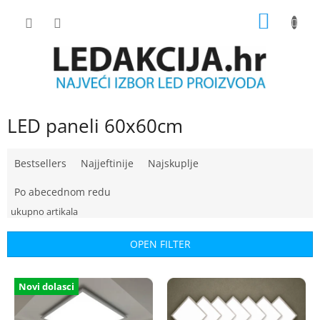
Skip
SHOPP
to
content
CART
LED paneli 60x60cm
P
Bestsellers
Najjeftinije
Najskuplje
r
o
Po abecednom redu
d
u
c
OPEN FILTER
t
s
L
o
Novi dolasci
i
r
s
t