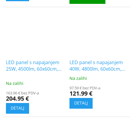
LED panel s napajanjem
LED panel s napajanjem
25W, 4500lm, 60x60cm,
40W, 4800lm, 60x60cm,
5+5 gratis!
CREE CHIP/10-PACK!
Na zalihi
The
Na zalihi
average
97.59 € bez PDV-a
product
121.99 €
163.96 € bez PDV-a
rating
204.95 €
is
5.0
out
of
5
stars.