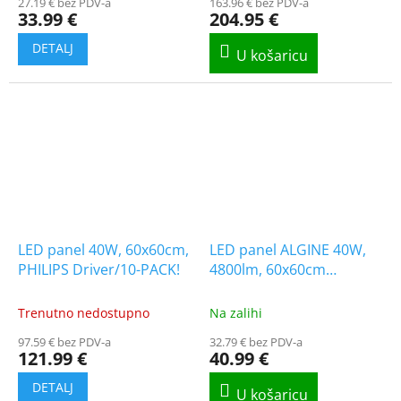
27.19 € bez PDV-a
163.96 € bez PDV-a
33.99 €
204.95 €
LED panel 40W, 60x60cm,
LED panel ALGINE 40W,
PHILIPS Driver/10-PACK!
4800lm, 60x60cm
[SLI035090NW_PW]
Trenutno nedostupno
Na zalihi
97.59 € bez PDV-a
32.79 € bez PDV-a
121.99 €
40.99 €