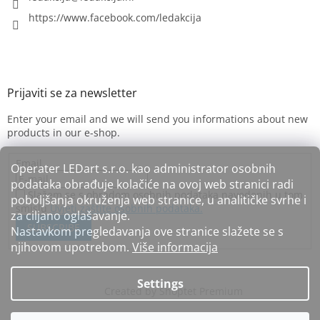
https://www.facebook.com/ledakcija
Enter your email and we will send you informations about new
products in our e-shop.
Email
Operater LEDart s.r.o. kao administrator osobnih
podataka obrađuje kolačiće na ovoj web stranici radi
Slažem se s obradom osobnih podataka navedenih u tom
poboljšanja okruženja web stranice, u analitičke svrhe i
smislu
Uvjeti zaštite osobnih podataka.
za ciljano oglašavanje.
SUBSCRIBE
Nastavkom pregledavanja ove stranice slažete se s
njihovom upotrebom.
Više informacija
Settings
Created by Shoptet Premium