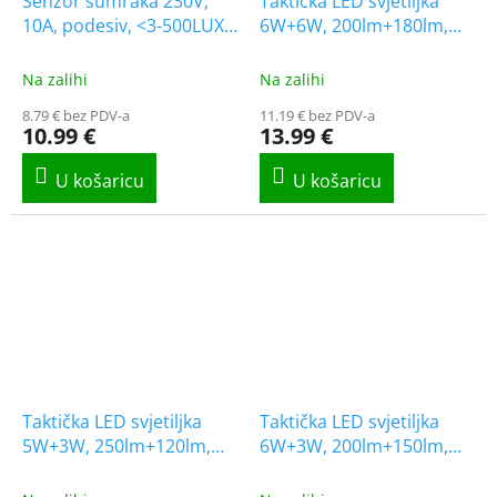
Senzor sumraka 230V,
Taktička LED svjetiljka
10A, podesiv, <3-500LUX,
6W+6W, 200lm+180lm,
IP65
USB punjenje, 1+2 gratis!
[LA0211]
Na zalihi
Na zalihi
8.79 € bez PDV-a
11.19 € bez PDV-a
10.99 €
13.99 €
Taktička LED svjetiljka
Taktička LED svjetiljka
5W+3W, 250lm+120lm,
6W+3W, 200lm+150lm,
USB punjenje, 1+2 gratis!
USB punjenje, 5 načina
[LA0209]
rada, 1+2 gratis! [LA0210]