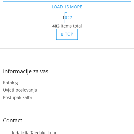
LOAD 15 MORE
P
1
27
a
L
g
403
items total
i
i
s
TOP
n
t
a
t
i
i
F
n
o
g
o
n
c
o
o
t
Informacije za vas
n
e
t
Katalog
r
r
Uvjeti poslovanja
o
l
Postupak žalbi
s
Contact
ledakcija
@
ledakcija.hr