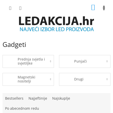
Skip
SHOPP
to
content
CART
Gadgeti
Prednja svjetla i
Punjači
svjetiljke
Magnetski
Drugi
nositelji
P
Bestsellers
Najjeftinije
Najskuplje
r
o
Po abecednom redu
d