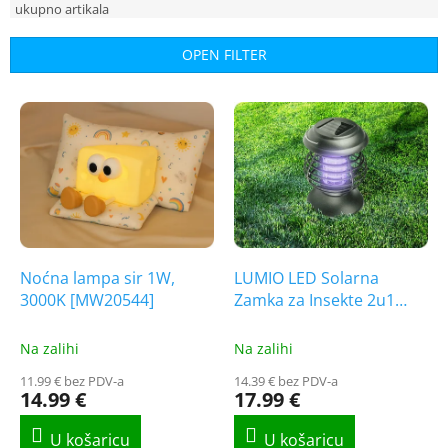
u
c
OPEN FILTER
t
s
L
o
i
r
s
t
t
i
o
n
f
g
p
r
o
Noćna lampa sir 1W,
LUMIO LED Solarna
d
3000K [MW20544]
Zamka za Insekte 2u1
u
[MKE011]
c
Na zalihi
Na zalihi
t
11.99 € bez PDV-a
14.39 € bez PDV-a
s
14.99 €
17.99 €