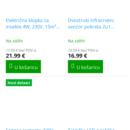
Električna klopka za
Dvostruki infracrveni
insekte 4W, 230V, 15m²
senzor pokreta 2u1
[MKE201]
(pokret ruke +
otvorena/zatvorena
Na zalihi
Na zalihi
vrata), maks. 1000W
17.59 € bez PDV-a
13.59 € bez PDV-a
21.99 €
16.99 €
Novi dolasci