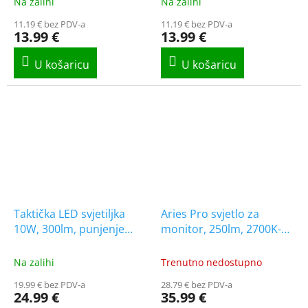
Na zalihi
Na zalihi
11.19 € bez PDV-a
11.19 € bez PDV-a
13.99 €
13.99 €
Taktička LED svjetiljka
Aries Pro svjetlo za
10W, 300lm, punjenje
monitor, 250lm, 2700K-
putem USB-C, 1+2 gratis!
6500K, crno [081223]
[LA0200]
Na zalihi
Trenutno nedostupno
19.99 € bez PDV-a
28.79 € bez PDV-a
24.99 €
35.99 €