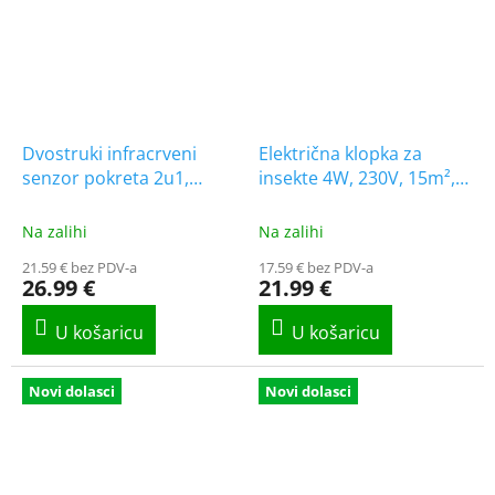
Dvostruki infracrveni
Električna klopka za
senzor pokreta 2u1,
insekte 4W, 230V, 15m²,
maks. 1000W/2-PACK!
1+1 gratis! [MKE201]
Na zalihi
Na zalihi
21.59 € bez PDV-a
17.59 € bez PDV-a
26.99 €
21.99 €
Novi dolasci
Novi dolasci