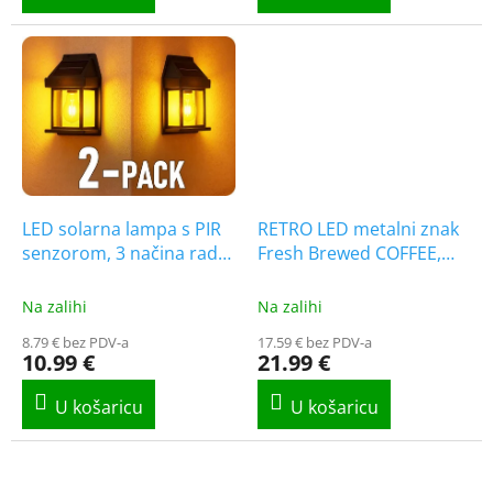
LED solarna lampa s PIR
RETRO LED metalni znak
senzorom, 3 načina rada,
Fresh Brewed COFFEE,
100lm, 2-PACK! [WL918]
1+1 gratis! [RTV100462]
Na zalihi
Na zalihi
8.79 € bez PDV-a
17.59 € bez PDV-a
10.99 €
21.99 €