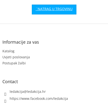
F
o
o
t
Informacije za vas
e
Katalog
r
Uvjeti poslovanja
Postupak žalbi
Contact
ledakcija
@
ledakcija.hr
https://www.facebook.com/ledakcija