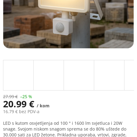
27.99 €
–25 %
20.99 €
/ kom
16.79 € bez PDV-a
Measure
LED s kutom osvjetljenja od 100 ° i 1600 lm svjetluca i 20W
price:
snage. Svojom niskom snagom sprema se do 80% uštede do
30.000 sati za LED žetone. Prikladna uporaba, vrtovi, zgrade,