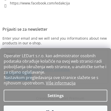
https://www.facebook.com/ledakcija
Enter your email and we will send you informations about new
products in our e-shop.
Email
Operater LEDart s.r.o. kao administrator osobnih
podataka obrađuje kolačiće na ovoj web stranici radi
Slažem se s obradom osobnih podataka navedenih u tom
poboljšanja okruženja web stranice, u analitičke svrhe i
smislu
Uvjeti zaštite osobnih podataka.
za ciljano oglašavanje.
SUBSCRIBE
Nastavkom pregledavanja ove stranice slažete se s
njihovom upotrebom.
Više informacija
Settings
Created by Shoptet Premium