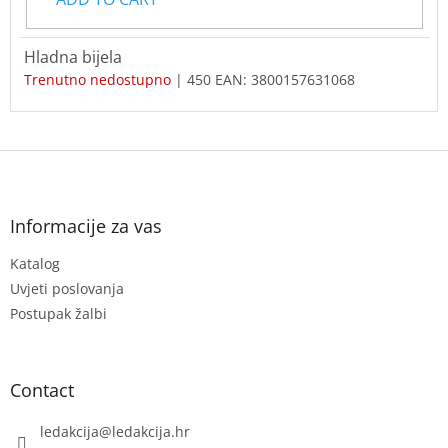
Hladna bijela
Trenutno nedostupno
| 450
EAN:
3800157631068
F
o
o
t
Informacije za vas
e
Katalog
r
Uvjeti poslovanja
Postupak žalbi
Contact
ledakcija
@
ledakcija.hr