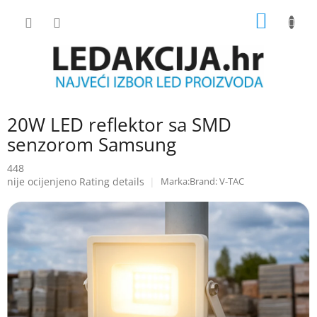
Skip
SHOPP
to
content
CART
20W LED reflektor sa SMD
senzorom Samsung
448
The
nije ocijenjeno
Rating details
Brand:
V-TAC
average
product
rating
is
0.0
out
of
5
stars.