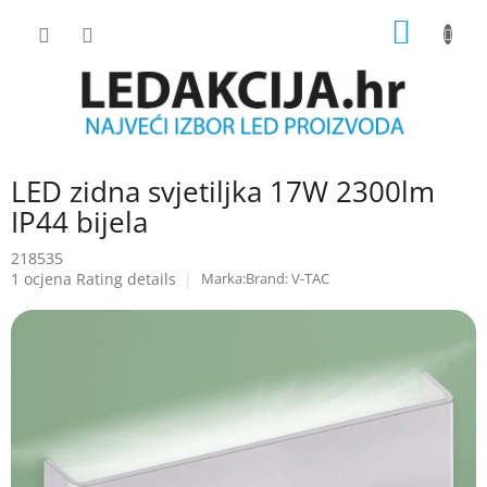
Skip
SHOPP
to
content
CART
LED zidna svjetiljka 17W 2300lm
IP44 bijela
218535
The
1 ocjena
Rating details
Brand:
V-TAC
average
product
rating
is
5.0
out
of
5
stars.