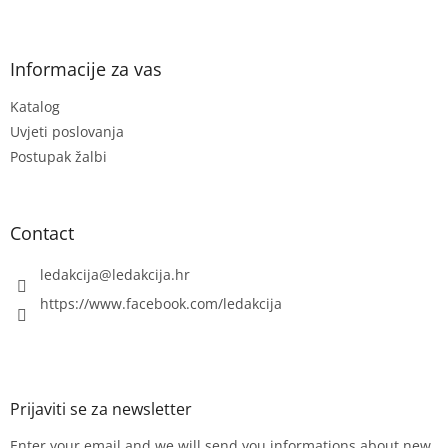
F
o
o
t
Informacije za vas
e
Katalog
r
Uvjeti poslovanja
Postupak žalbi
Contact
ledakcija
@
ledakcija.hr
https://www.facebook.com/ledakcija
Enter your email and we will send you informations about new