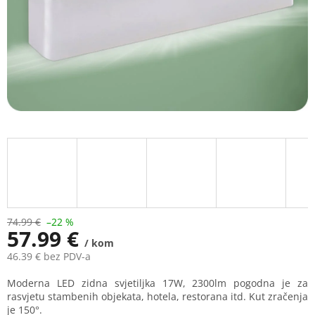
74.99 €
–22 %
57.99 €
/ kom
46.39 € bez PDV-a
Measure
Moderna LED zidna svjetiljka 17W, 2300lm pogodna je za
price:
rasvjetu stambenih objekata, hotela, restorana itd. Kut zračenja
je 150°.