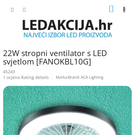
Skip
SHOPP
to
content
CART
22W stropni ventilator s LED
svjetlom [FANOKBL10G]
45243
The
1 ocjena
Rating details
Brand:
ACA Lighting
average
product
rating
is
5.0
out
of
5
stars.