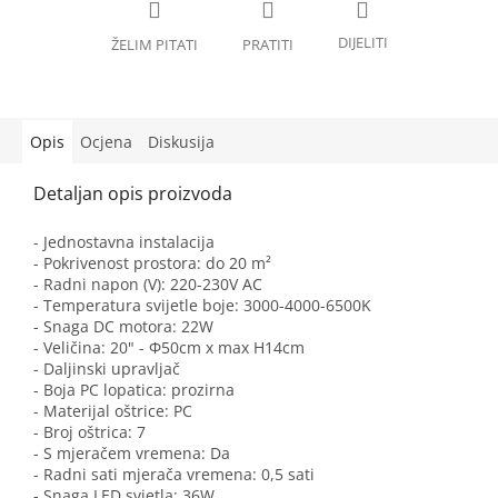
Opis
Ocjena
Diskusija
- Jednostavna instalacija
- Pokrivenost prostora: do 20 m²
- Radni napon (V): 220-230V AC
- Temperatura svijetle boje: 3000-4000-6500K
- Snaga DC motora: 22W
- Veličina: 20" - Φ50cm x max H14cm
- Daljinski upravljač
- Boja PC lopatica: prozirna
- Materijal oštrice: PC
- Broj oštrica: 7
- S mjeračem vremena: Da
- Radni sati mjerača vremena: 0,5 sati
- Snaga LED svjetla: 36W