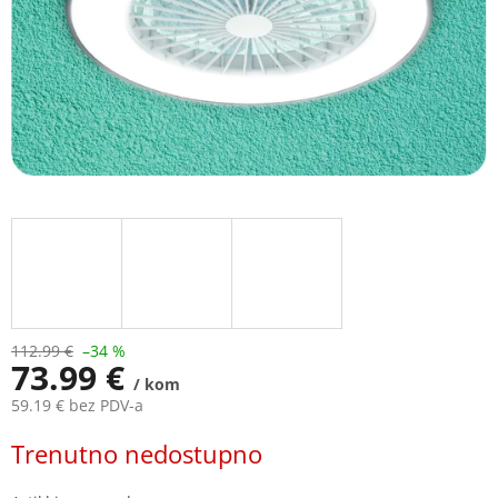
112.99 €
–34 %
73.99 €
/ kom
59.19 € bez PDV-a
Measure
Trenutno nedostupno
price: