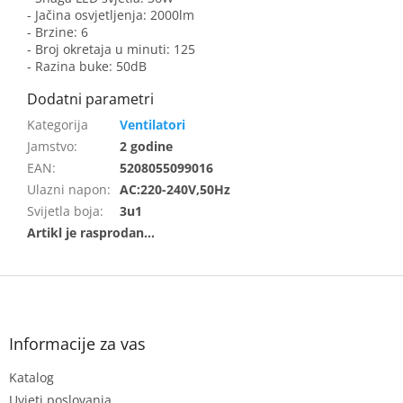
- Jačina osvjetljenja: 2000lm
- Brzine: 6
- Broj okretaja u minuti: 125
- Razina buke: 50dB
Ventilatori
Jamstvo
:
2 godine
EAN
:
5208055099016
Ulazni napon
:
AC:220-240V,50Hz
Svijetla boja
:
3u1
F
o
o
t
Informacije za vas
e
Katalog
r
Uvjeti poslovanja