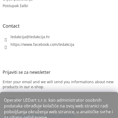
Postupak žalbi
Contact
ledakcija
@
ledakcija.hr
https://www.facebook.com/ledakcija
Enter your email and we will send you informations about new
products in our e-shop.
Email
Operater LEDart s.r.o. kao administrator osobnih
podataka obrađuje kolačiće na ovoj web stranici radi
Slažem se s obradom osobnih podataka navedenih u tom
poboljšanja okruženja web stranice, u analitičke svrhe i
smislu
Uvjeti zaštite osobnih podataka.
za ciljano oglašavanje.