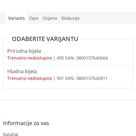
Variants
Opis
Ocjena
Diskusija
Prirodna bijela
Trenutno nedostupno
| 495
EAN:
3800157640664
Hladna bijela
Trenutno nedostupno
| 501
EAN:
3800157642811
F
o
o
t
Informacije za vas
e
Katalog