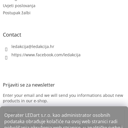
r
Uvjeti poslovanja
Postupak žalbi
Contact
ledakcija
@
ledakcija.hr
https://www.facebook.com/ledakcija
Enter your email and we will send you informations about new
products in our e-shop.
Email
Operater LEDart s.r.o. kao administrator osobnih
podataka obrađuje kolačiće na ovoj web stranici radi
Slažem se s obradom osobnih podataka navedenih u tom
poboljšanja okruženja web stranice, u analitičke svrhe i