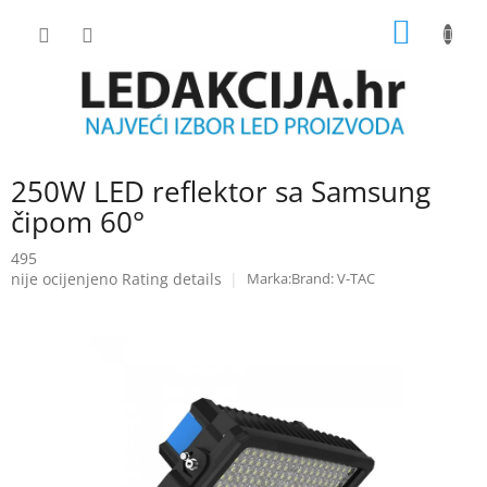
Skip
SHOPP
to
content
CART
250W LED reflektor sa Samsung
čipom 60°
495
The
nije ocijenjeno
Rating details
Brand:
V-TAC
average
product
rating
is
0.0
out
of
5
stars.