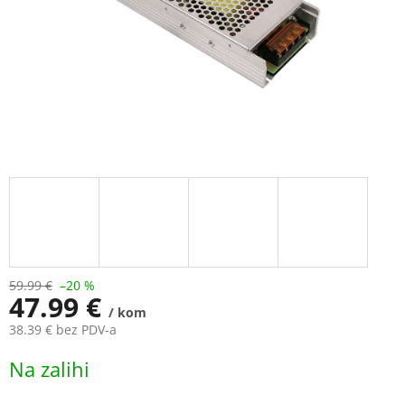
59.99 €
–20 %
47.99 €
/ kom
38.39 € bez PDV-a
Measure
Na zalihi
price: