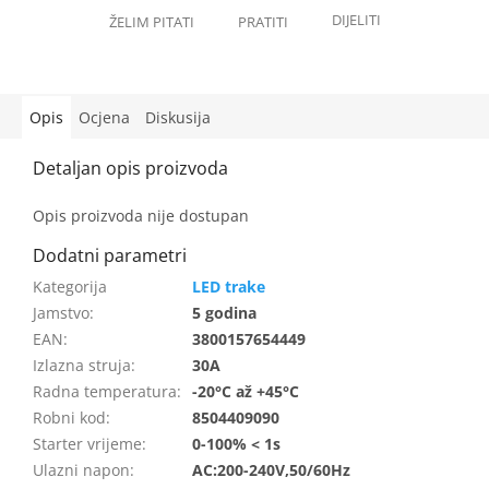
Opis
Ocjena
Diskusija
Opis proizvoda nije dostupan
LED trake
Jamstvo
:
5 godina
EAN
:
3800157654449
Izlazna struja
:
30A
Radna temperatura
:
-20°C až +45°C
Robni kod
:
8504409090
Starter vrijeme
:
0-100% < 1s
Ulazni napon
:
AC:200-240V,50/60Hz