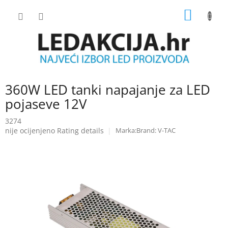
Skip
SHOPP
to
content
CART
360W LED tanki napajanje za LED
pojaseve 12V
3274
The
nije ocijenjeno
Rating details
Brand:
V-TAC
average
product
rating
is
0.0
out
of
5
stars.