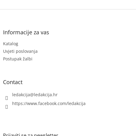
F
o
o
t
Informacije za vas
e
Katalog
r
Uvjeti poslovanja
Postupak žalbi
Contact
ledakcija
@
ledakcija.hr
https://www.facebook.com/ledakcija