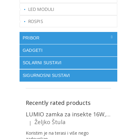
LED MODULI
ROSPIS
PRIBOR
GADGETI
SOLARNI SUSTAVI
SIGURNOSNI SUSTAVI
Recently rated products
LUMIO zamka za insekte 16W, 1+1 gratis! [MKE004]
Željko Štula
|
The product rating is 5 out of 5 stars.
Koristim je na terasi i više nego
zadovoljan