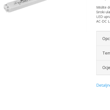
Mislite 
široki ul
LED upra
AC-DC Li
Opci
Tem
Ocj