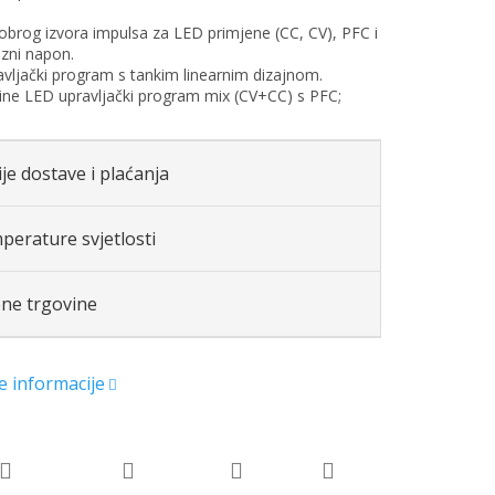
dobrog izvora impulsa za LED primjene (CC, CV), PFC i
azni napon.
vljački program s tankim linearnim dizajnom.
ne LED upravljački program mix (CV+CC) s PFC;
je dostave i plaćanja
perature svjetlosti
ene trgovine