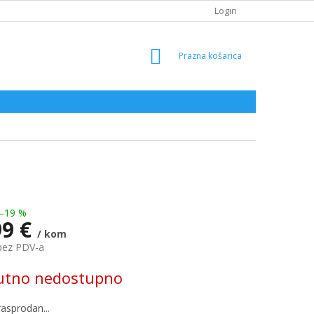
Login
SHOPPING
CART
–19 %
99 €
/ kom
bez PDV-a
utno nedostupno