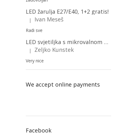
LED žarulja E27/E40, 1+2 gratis!
Ivan Meseš
|
The product rating is 5 out of 5 stars.
Radi sve
LED svjetiljka s mikrovalnom pećnicom i svjetlosnim senzorom 36W, 3820lm, okrugla, bijeli okvir/2-PACK!
Zeljko Kunstek
|
The product rating is 5 out of 5 stars.
Very nice
We accept online payments
Facebook