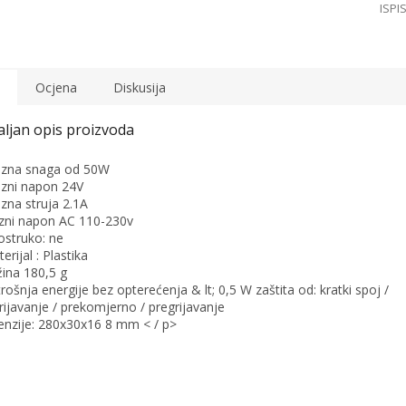
Ocjena
Diskusija
lazna snaga od 50W
lazni napon 24V
lazna struja 2.1A
azni napon AC 110-230v
ostruko: ne
erijal : Plastika
žina 180,5 g
trošnja energije bez opterećenja & lt; 0,5 W zaštita od: kratki spoj /
rijavanje / prekomjerno / pregrijavanje
nzije: 280x30x16 8 mm < / p>