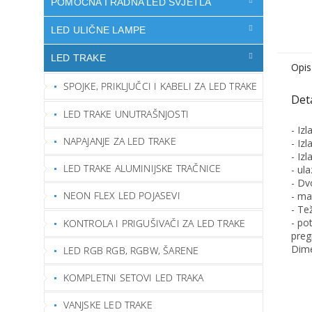
POMOĆNA I RADNA LED SVJETLA
LED ULIČNE LAMPE
LED TRAKE
Opis
SPOJKE, PRIKLJUČCI I KABELI ZA LED TRAKE
LED TRAKE UNUTRAŠNJOSTI
- Iz
NAPAJANJE ZA LED TRAKE
- Iz
- Iz
LED TRAKE ALUMINIJSKE TRAČNICE
- ul
- Dv
NEON FLEX LED POJASEVI
- mat
- Te
- po
KONTROLA I PRIGUŠIVAČI ZA LED TRAKE
preg
Dime
LED RGB RGB, RGBW, ŠARENE
KOMPLETNI SETOVI LED TRAKA
VANJSKE LED TRAKE