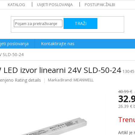
KATALOG
UVJETI POSLOVANJA
POSTUPAK ŽALBI
TRAŽI
jeti poslovanja
Kontaktirajte nas
4V SLD-50-24
 LED izvor linearni 24V SLD-50-24
13045
ijenjeno
Rating details
Brand:
MEANWELL
e
40.99 €
32.
26.39 € 
Measure
Tren
price: