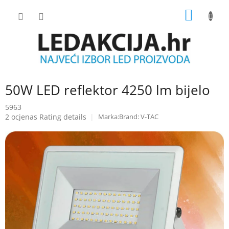
Skip
SHOPP
to
content
CART
50W LED reflektor 4250 lm bijelo
5963
The
2 ocjenas
Rating details
Brand:
V-TAC
average
product
rating
is
5.0
out
of
5
stars.