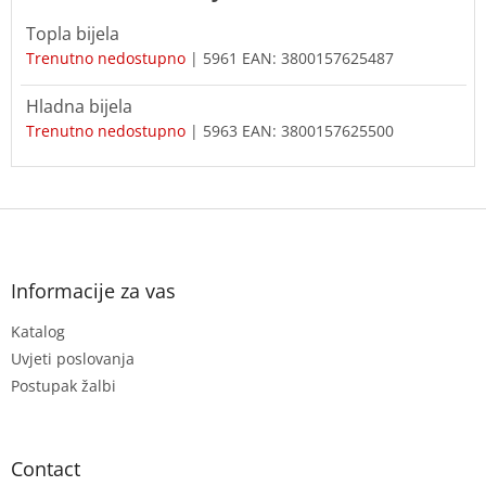
Topla bijela
Trenutno nedostupno
| 5961
EAN:
3800157625487
Hladna bijela
Trenutno nedostupno
| 5963
EAN:
3800157625500
F
o
o
t
Informacije za vas
e
Katalog
r
Uvjeti poslovanja
Postupak žalbi
Contact