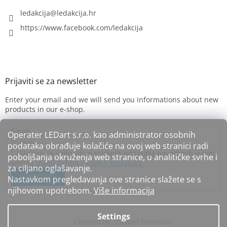
ledakcija
@
ledakcija.hr
https://www.facebook.com/ledakcija
Enter your email and we will send you informations about new
products in our e-shop.
Email
Operater LEDart s.r.o. kao administrator osobnih
podataka obrađuje kolačiće na ovoj web stranici radi
Slažem se s obradom osobnih podataka navedenih u tom
poboljšanja okruženja web stranice, u analitičke svrhe i
smislu
Uvjeti zaštite osobnih podataka.
za ciljano oglašavanje.
SUBSCRIBE
Nastavkom pregledavanja ove stranice slažete se s
njihovom upotrebom.
Više informacija
Settings
Created by Shoptet Premium