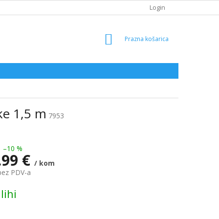
Login
SHOPPING
CART
jke 1,5 m
7953
–10 %
.99 €
/ kom
bez PDV-a
lihi