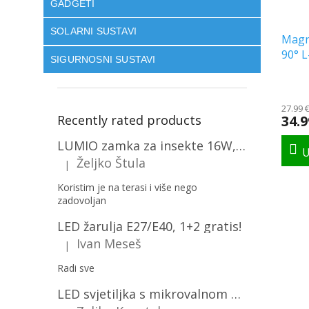
GADGETI
SOLARNI SUSTAVI
Magn
90° L
SIGURNOSNI SUSTAVI
27.99 
Recently rated products
34.9
LUMIO zamka za insekte 16W, 1+1 gratis! [MKE004]
Željko Štula
|
The product rating is 5 out of 5 stars.
Koristim je na terasi i više nego
zadovoljan
LED žarulja E27/E40, 1+2 gratis!
Ivan Meseš
|
The product rating is 5 out of 5 stars.
Radi sve
LED svjetiljka s mikrovalnom pećnicom i svjetlosnim senzorom 36W, 3820lm, okrugla, bijeli okvir/2-PACK!