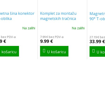
etna šina konektor
Komplet za montažu
Magnetn
-oblika
magnetskih tračnica
90° T-ob
Na zalihi
Na zalihi
€ bez PDV-a
7.99 € bez PDV-a
27.19 € be
9 €
9.99 €
33.99 €