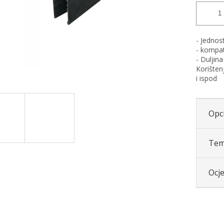
- Jednos
- kompat
- Duljin
Korišten
i ispod
Opci
Tem
Ocj