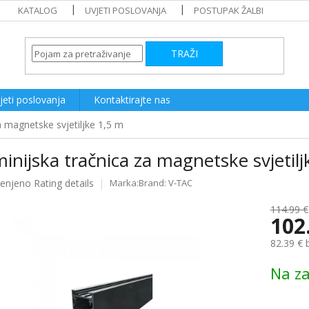
KATALOG
UVJETI POSLOVANJA
POSTUPAK ŽALBI
TRAŽI
jeti poslovanja
Kontaktirajte nas
a magnetske svjetiljke 1,5 m
inijska tračnica za magnetske svjetil
ijenjeno
Rating details
Brand:
V-TAC
e
114.99 €
102
82.39 € 
Measure
Na za
price: