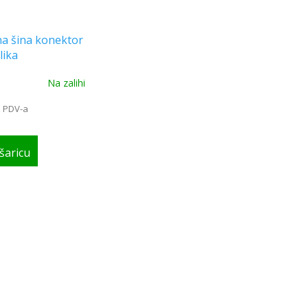
a šina konektor
lika
Na zalihi
z PDV-a