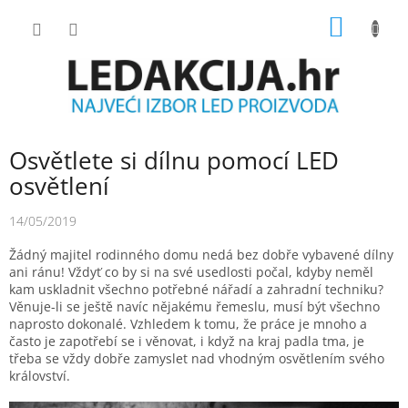
Skip
SHOPP
to
content
CART
Osvětlete si dílnu pomocí LED
osvětlení
14/05/2019
Žádný majitel rodinného domu nedá bez dobře vybavené dílny
ani ránu! Vždyť co by si na své usedlosti počal, kdyby neměl
kam uskladnit všechno potřebné nářadí a zahradní techniku?
Věnuje-li se ještě navíc nějakému řemeslu, musí být všechno
naprosto dokonalé. Vzhledem k tomu, že práce je mnoho a
často je zapotřebí se i věnovat, i když na kraj padla tma, je
třeba se vždy dobře zamyslet nad vhodným osvětlením svého
království.