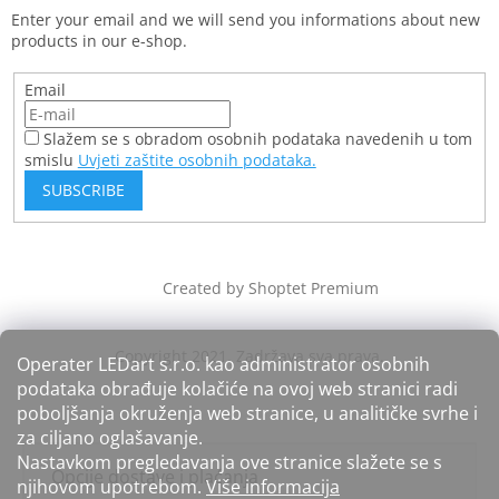
Enter your email and we will send you informations about new
products in our e-shop.
Email
Slažem se s obradom osobnih podataka navedenih u tom
smislu
Uvjeti zaštite osobnih podataka.
SUBSCRIBE
Created by Shoptet Premium
Operater LEDart s.r.o. kao administrator osobnih
podataka obrađuje kolačiće na ovoj web stranici radi
poboljšanja okruženja web stranice, u analitičke svrhe i
za ciljano oglašavanje.
Nastavkom pregledavanja ove stranice slažete se s
Opcije dostave i plaćanja
njihovom upotrebom.
Više informacija