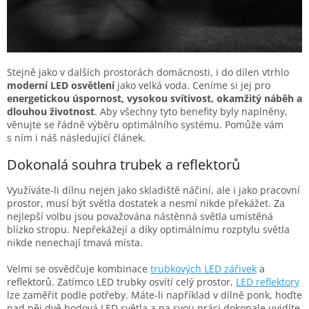
Stejně jako v dalších prostorách domácnosti, i do dílen vtrhlo
moderní LED osvětlení
jako velká voda. Ceníme si jej pro
energetickou úspornost, vysokou svítivost, okamžitý náběh a
dlouhou životnost
. Aby všechny tyto benefity byly naplněny,
věnujte se řádně výběru optimálního systému. Pomůže vám
s ním i náš následující článek.
Dokonalá souhra trubek a reflektorů
Využíváte-li dílnu nejen jako skladiště náčiní, ale i jako pracovní
prostor, musí být světla dostatek a nesmí nikde překážet. Za
nejlepší volbu jsou považována nástěnná světla umístěná
blízko stropu. Nepřekážejí a díky optimálnímu rozptylu světla
nikde nenechají tmavá místa.
Velmi se osvědčuje kombinace
trubkových LED zářivek
a
reflektorů. Zatímco LED trubky osvítí celý prostor,
LED reflektory
lze zaměřit podle potřeby. Máte-li například v dílně ponk, hoďte
nad něj dvě bodová LED světla a na svou práci dokonale uvidíte