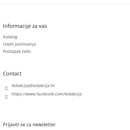
F
o
o
t
Informacije za vas
e
Katalog
r
Uvjeti poslovanja
Postupak žalbi
Contact
ledakcija
@
ledakcija.hr
https://www.facebook.com/ledakcija