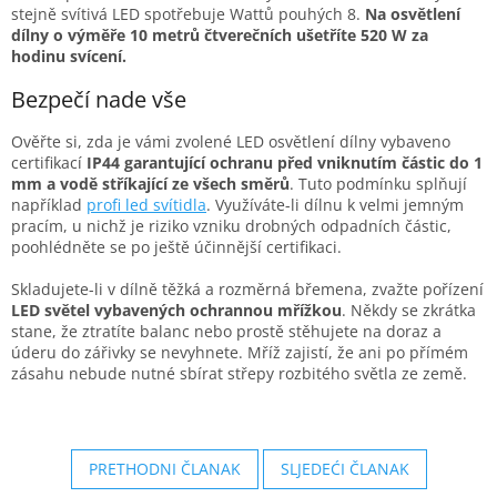
stejně svítivá LED spotřebuje Wattů pouhých 8.
Na osvětlení
dílny o výměře 10 metrů čtverečních ušetříte 520 W za
hodinu svícení.
Bezpečí nade vše
Ověřte si, zda je vámi zvolené LED osvětlení dílny vybaveno
certifikací
IP44 garantující ochranu před vniknutím částic do 1
mm a vodě stříkající ze všech směrů
. Tuto podmínku splňují
například
profi led svítidla
. Využíváte-li dílnu k velmi jemným
pracím, u nichž je riziko vzniku drobných odpadních částic,
poohlédněte se po ještě účinnější certifikaci.
Skladujete-li v dílně těžká a rozměrná břemena, zvažte pořízení
LED světel vybavených ochrannou mřížkou
. Někdy se zkrátka
stane, že ztratíte balanc nebo prostě stěhujete na doraz a
úderu do zářivky se nevyhnete. Mříž zajistí, že ani po přímém
zásahu nebude nutné sbírat střepy rozbitého světla ze země.
PRETHODNI ČLANAK
SLJEDEĆI ČLANAK