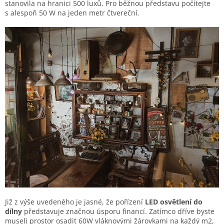
stanovila na hranici 500 luxů. Pro běžnou představu počítejte
s alespoň 50 W na jeden metr čtvereční.
Již z výše uvedeného je jasné, že pořízení
LED osvětlení do
dílny
představuje značnou úsporu financí. Zatímco dříve byste
museli prostor osadit 60W vláknovými žárovkami na každý m
2
,