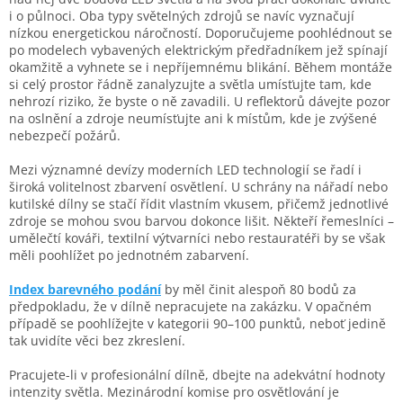
i o půlnoci. Oba typy světelných zdrojů se navíc vyznačují
nízkou energetickou náročností. Doporučujeme poohlédnout se
po modelech vybavených elektrickým předřadníkem jež spínají
okamžitě a vyhnete se i nepříjemnému blikání. Během montáže
si celý prostor řádně zanalyzujte a světla umísťujte tam, kde
nehrozí riziko, že byste o ně zavadili. U reflektorů dávejte pozor
na oslnění a zdroje neumísťujte ani k místům, kde je zvýšené
nebezpečí požárů.
Mezi významné devízy moderních LED technologií se řadí i
široká volitelnost zbarvení osvětlení. U schrány na nářadí nebo
kutilské dílny se stačí řídit vlastním vkusem, přičemž jednotlivé
zdroje se mohou svou barvou dokonce lišit. Někteří řemeslníci –
umělečtí kováři, textilní výtvarníci nebo restauratéři by se však
měli poohlížet po jednotném zabarvení.
Index barevného podání
by měl činit alespoň 80 bodů za
předpokladu, že v dílně nepracujete na zakázku. V opačném
případě se poohlížejte v kategorii 90–100 punktů, neboť jedině
tak uvidíte věci bez zkreslení.
Pracujete-li v profesionální dílně, dbejte na adekvátní hodnoty
intenzity světla. Mezinárodní komise pro osvětlování je