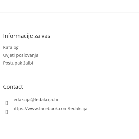
F
o
o
t
Informacije za vas
e
Katalog
r
Uvjeti poslovanja
Postupak žalbi
Contact
ledakcija
@
ledakcija.hr
https://www.facebook.com/ledakcija