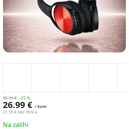
35.99 €
–25 %
26.99 €
/ kom
21.59 € bez PDV-a
Measure
Na zalihi
price: