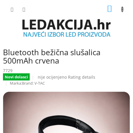
Skip
SHOPP
to
content
CART
Bluetooth bežična slušalica
500mAh crvena
7729
The
nije ocijenjeno
Rating details
Novi dolasci
average
Brand:
V-TAC
product
rating
is
0.0
out
of
5
stars.