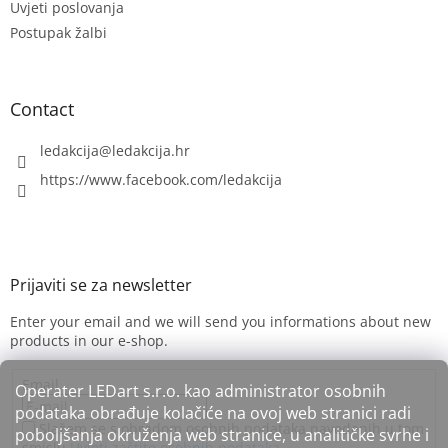
Uvjeti poslovanja
Postupak žalbi
Contact
ledakcija
@
ledakcija.hr
https://www.facebook.com/ledakcija
Enter your email and we will send you informations about new
products in our e-shop.
Email
Operater LEDart s.r.o. kao administrator osobnih
podataka obrađuje kolačiće na ovoj web stranici radi
Slažem se s obradom osobnih podataka navedenih u tom
poboljšanja okruženja web stranice, u analitičke svrhe i
smislu
Uvjeti zaštite osobnih podataka.