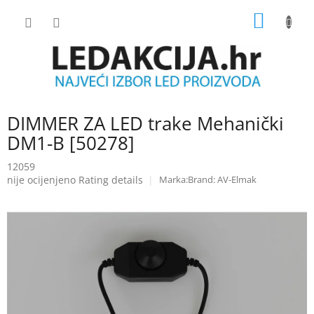
Skip
SHOPP
to
content
CART
DIMMER ZA LED trake Mehanički
DM1-B [50278]
12059
The
nije ocijenjeno
Rating details
Brand:
AV-Elmak
average
product
rating
is
0.0
out
of
5
stars.