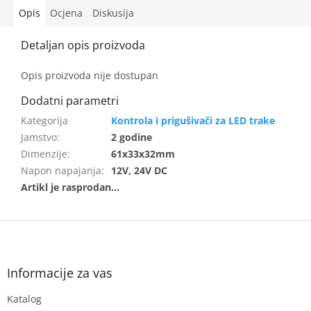
Opis
Ocjena
Diskusija
Opis proizvoda nije dostupan
Kontrola i prigušivači za LED trake
Jamstvo
:
2 godine
Dimenzije
:
61x33x32mm
Napon napajanja
:
12V, 24V DC
F
o
o
t
Informacije za vas
e
Katalog
r