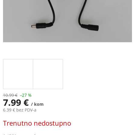
10.99 €
–27 %
7.99 €
/ kom
6.39 € bez PDV-a
Measure
Trenutno nedostupno
price: