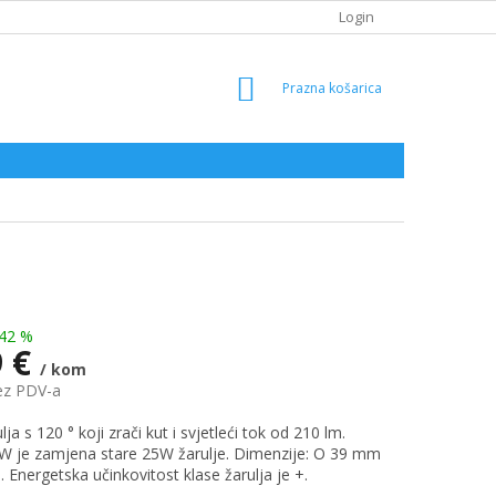
Login
SHOPPING
CART
42 %
9 €
/ kom
ez PDV-a
ja s 120 ° koji zrači kut i svjetleći tok od 210 lm.
 je zamjena stare 25W žarulje. Dimenzije: O 39 mm
 Energetska učinkovitost klase žarulja je +.