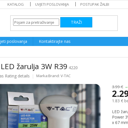
KATALOG
UVJETI POSLOVANJA
POSTUPAK ŽALBI
TRAŽI
jeti poslovanja
Kontaktirajte nas
 LED žarulja 3W R39
4220
as
Rating details
Brand:
V-TAC
e
3.99 €
–
2.2
1.83 € b
Measure
LED žarul
price:
Power 3W
x 67 mm.