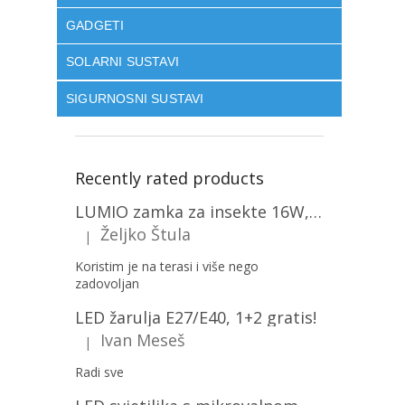
GADGETI
SOLARNI SUSTAVI
SIGURNOSNI SUSTAVI
Recently rated products
LUMIO zamka za insekte 16W, 1+1 gratis! [MKE004]
Željko Štula
|
The product rating is 5 out of 5 stars.
Koristim je na terasi i više nego
zadovoljan
LED žarulja E27/E40, 1+2 gratis!
Ivan Meseš
|
The product rating is 5 out of 5 stars.
Radi sve