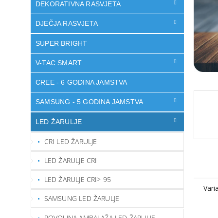
DEKORATIVNA RASVJETA
DJEČJA RASVJETA
SUPER BRIGHT
V-TAC SMART
CREE - 6 GODINA JAMSTVA
SAMSUNG - 5 GODINA JAMSTVA
LED ŽARULJE
CRI LED ŽARULJE
LED ŽARULJE CRI
LED ŽARULJE CRI> 95
Vari
SAMSUNG LED ŽARULJE
POVOLJNA AMBALAŽA LED ŽARULJE