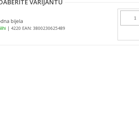
odna bijela
lihi
| 4220
EAN:
3800230625489