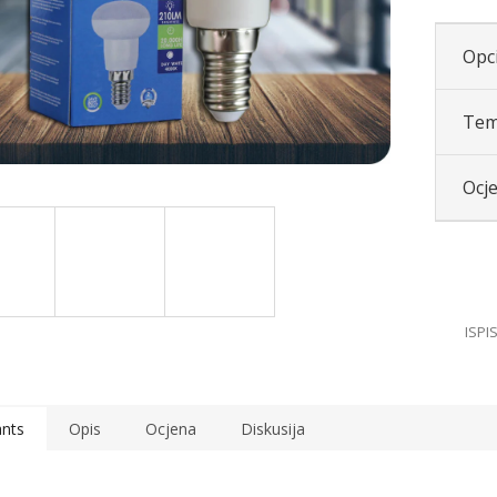
Opci
Tem
Ocj
ants
Opis
Ocjena
Diskusija