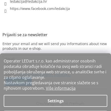
ledakcija
@
ledakcija.hr
https://www.facebook.com/ledakcija
Enter your email and we will send you informations about new
products in our e-shop.
Email
Operater LEDart s.r.o. kao administrator osobnih
podataka obrađuje kolačiće na ovoj web stranici radi
Slažem se s obradom osobnih podataka navedenih u tom
poboljšanja okruženja web stranice, u analitičke svrhe i
smislu
Uvjeti zaštite osobnih podataka.
za ciljano oglašavanje.
SUBSCRIBE
Nastavkom pregledavanja ove stranice slažete se s
njihovom upotrebom.
Više informacija
Settings
Created by Shoptet Premium