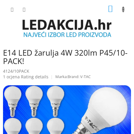
Skip
SHOPP
to
content
CART
E14 LED žarulja 4W 320lm P45/10-
PACK!
4124/10PACK
The
1 ocjena
Rating details
Brand:
V-TAC
average
product
rating
is
5.0
out
of
5
stars.