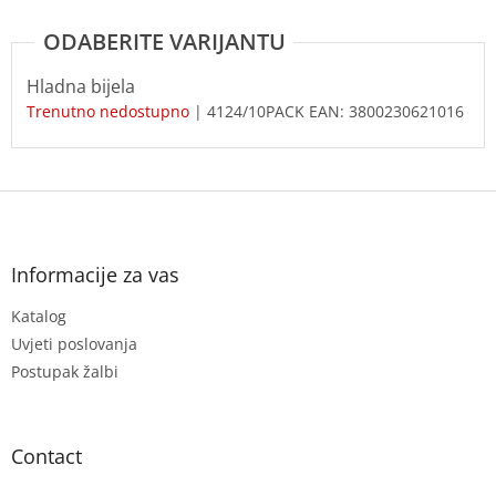
Hladna bijela
Trenutno nedostupno
| 4124/10PACK
EAN:
3800230621016
F
o
o
t
Informacije za vas
e
Katalog
r
Uvjeti poslovanja
Postupak žalbi
Contact