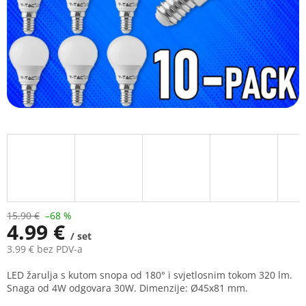
15.90 €
–68 %
4.99 €
/ set
3.99 € bez PDV-a
Measure
LED žarulja s kutom snopa od 180° i svjetlosnim tokom 320 lm.
price:
Snaga od 4W odgovara 30W. Dimenzije: Ø45x81 mm.