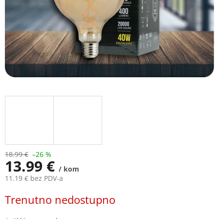
18.99 €
–26 %
13.99 €
/ kom
11.19 € bez PDV-a
Measure
Trenutno nedostupno
price: