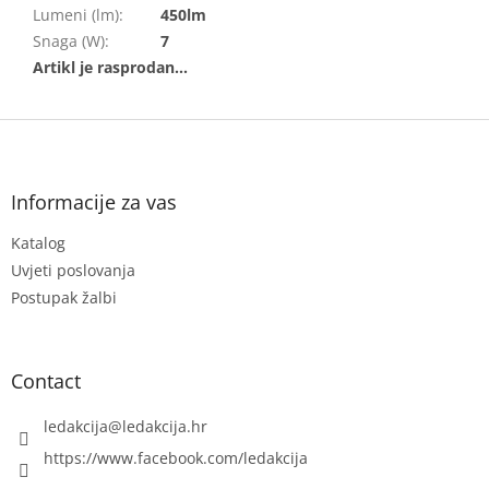
Lumeni (lm)
:
450lm
Snaga (W)
:
7
F
o
o
t
Informacije za vas
e
Katalog
r
Uvjeti poslovanja
Postupak žalbi
Contact
ledakcija
@
ledakcija.hr
https://www.facebook.com/ledakcija