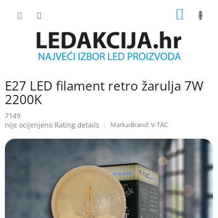
Skip
SHOPP
to
content
CART
E27 LED filament retro žarulja 7W
2200K
7149
The
nije ocijenjeno
Rating details
Brand:
V-TAC
average
product
rating
is
0.0
out
of
5
stars.