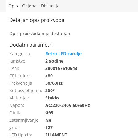
Opis
Ocjena
Diskusija
Opis proizvoda nije dostupan
Retro LED žarulje
Jamstvo
:
2 godine
EAN
:
3800157610643
CRI indeks
:
>80
Frekvencija
:
50/60Hz
Kut osvjetljenja
:
360°
Materijal
:
Staklo
Napon
:
AC:220-240V,50/60Hz
Oblik
:
G95
Zatamnjivanje
:
Ne
grlo
:
E27
LED tip čip
:
FILAMENT