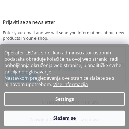
Enter your email and we will send you informations about new
products in our e-shop.
Email
Operater LEDart s.r.o. kao administrator osobnih
podataka obrađuje kolačiće na ovoj web stranici radi
Slažem se s obradom osobnih podataka navedenih u tom
poboljšanja okruženja web stranice, u analitičke svrhe i
smislu
Uvjeti zaštite osobnih podataka.
za ciljano oglašavanje.
SUBSCRIBE
Nastavkom pregledavanja ove stranice slažete se s
njihovom upotrebom.
Više informacija
Settings
Created by Shoptet Premium