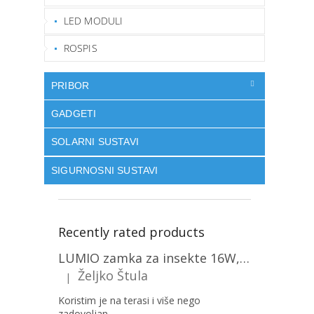
LED MODULI
ROSPIS
PRIBOR
GADGETI
SOLARNI SUSTAVI
SIGURNOSNI SUSTAVI
Recently rated products
LUMIO zamka za insekte 16W, 1+1 gratis! [MKE004]
Željko Štula
|
The product rating is 5 out of 5 stars.
Koristim je na terasi i više nego
zadovoljan