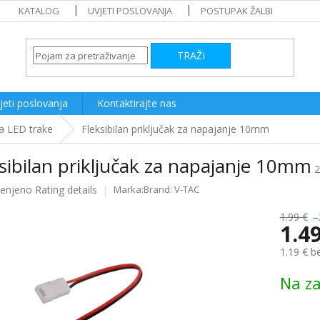
KATALOG
UVJETI POSLOVANJA
POSTUPAK ŽALBI
TRAŽI
jeti poslovanja
Kontaktirajte nas
 za LED trake
Fleksibilan priključak za napajanje 10mm
sibilan priključak za napajanje 10mm
2
ijenjeno
Rating details
Brand:
V-TAC
e
1.99 €
–
1.4
1.19 € b
Measure
Na za
price: