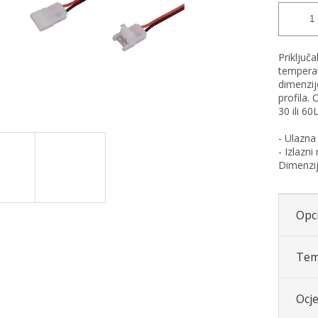
Priključ
temperatu
dimenzij
profila. 
30 ili 60
- Ulazna 
- Izlazn
Dimenzi
Opci
Tem
Ocj