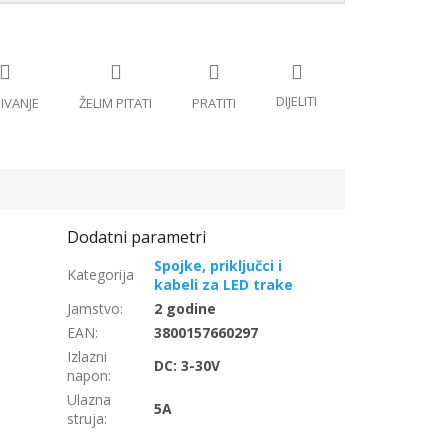
Spojke, priključci i
kabeli za LED trake
Jamstvo
:
2 godine
EAN
:
3800157660297
Izlazni
DC: 3-30V
napon
:
Ulazna
5A
struja
: