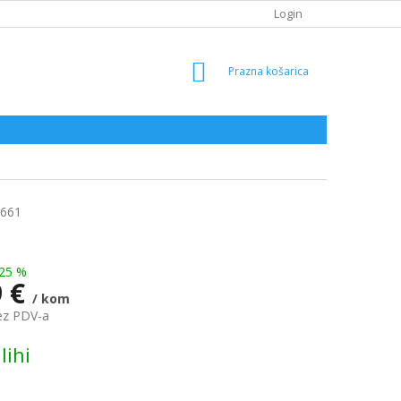
Login
SHOPPING
CART
661
25 %
9 €
/ kom
ez PDV-a
lihi