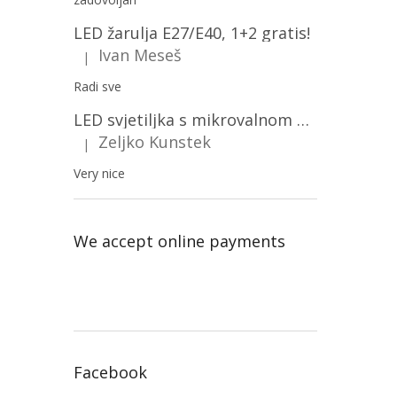
LED žarulja E27/E40, 1+2 gratis!
Ivan Meseš
|
The product rating is 5 out of 5 stars.
Radi sve
LED svjetiljka s mikrovalnom pećnicom i svjetlosnim senzorom 36W, 3820lm, okrugla, bijeli okvir/2-PACK!
Zeljko Kunstek
|
The product rating is 5 out of 5 stars.
Very nice
We accept online payments
Facebook