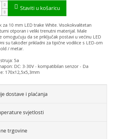
ak za 10 mm LED trake White. Visokokvalitetan
rni otporan i veliki trenutni materijal. Male
e omogućuju da se priključak postavi u većinu LED
Oni su također prikladni za tipične vodilice s LED-om
Lold / metar.
struja: 5a
i napon: DC: 3-30V - kompatibilan senzor - Da
je: 170x12,5x5,3mm
je dostave i plaćanja
perature svjetlosti
ene trgovine