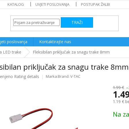
KATALOG
UVJETI POSLOVANJA
POSTUPAK ŽALBI
TRAŽI
jeti poslovanja
Kontaktirajte nas
 za LED trake
Fleksibilan priključak za snagu trake 8mm
sibilan priključak za snagu trake 8mm
ijenjeno
Rating details
Brand:
V-TAC
e
1.99 €
–
1.4
1.19 € b
Measure
Na za
price: