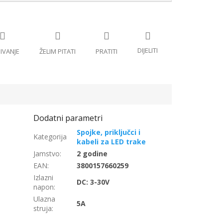
Spojke, priključci i
kabeli za LED trake
Jamstvo
:
2 godine
EAN
:
3800157660259
Izlazni
DC: 3-30V
napon
:
Ulazna
5A
struja
: