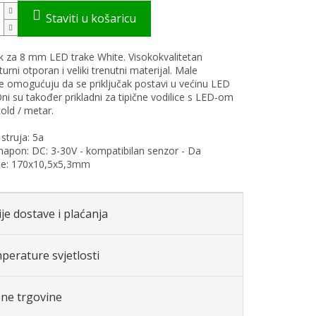
ak za 8 mm LED trake White. Visokokvalitetan
rni otporan i veliki trenutni materijal. Male
e omogućuju da se priključak postavi u većinu LED
Oni su također prikladni za tipične vodilice s LED-om
Lold / metar.
struja: 5a
i napon: DC: 3-30V - kompatibilan senzor - Da
je: 170x10,5x5,3mm
je dostave i plaćanja
perature svjetlosti
ene trgovine