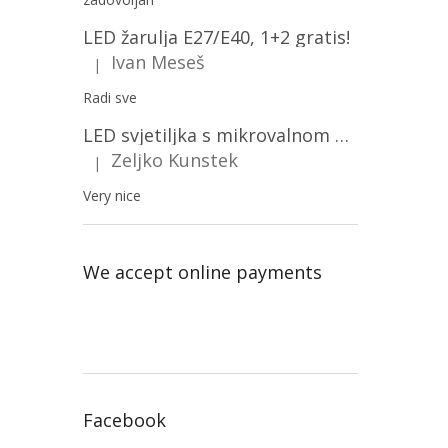
LED žarulja E27/E40, 1+2 gratis!
Ivan Meseš
|
The product rating is 5 out of 5 stars.
Radi sve
LED svjetiljka s mikrovalnom pećnicom i svjetlosnim senzorom 36W, 3820lm, okrugla, bijeli okvir/2-PACK!
Zeljko Kunstek
|
The product rating is 5 out of 5 stars.
Very nice
We accept online payments
Facebook