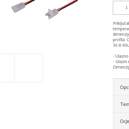
Priključ
temperatu
dimenzij
profila. 
30 ili 60
- Ulazno 
- Izlazn
Dimenzi
Opci
Tem
Ocj