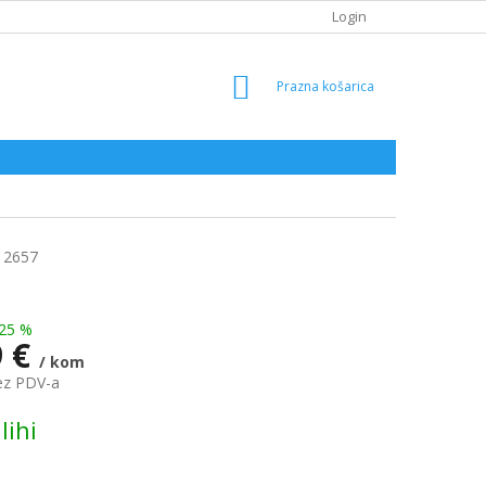
Login
SHOPPING
CART
2657
25 %
9 €
/ kom
ez PDV-a
lihi