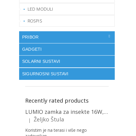
LED MODULI
ROSPIS
PRIBOR
GADGETI
SOLARNI SUSTAVI
SIGURNOSNI SUSTAVI
Recently rated products
LUMIO zamka za insekte 16W, 1+1 gratis! [MKE004]
Željko Štula
|
The product rating is 5 out of 5 stars.
Koristim je na terasi i više nego
zadovoljan