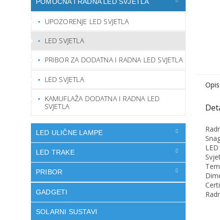
POMOĆNA I RADNA LED SVJETLA
UPOZORENJE LED SVJETLA
LED SVJETLA
PRIBOR ZA DODATNA I RADNA LED SVJETLA
LED SVJETLA
Opis
KAMUFLAŽA DODATNA I RADNA LED
SVJETLA
Radn
LED ULIČNE LAMPE
Snag
LED 
LED TRAKE
Svje
Temp
PRIBOR
Dime
Cert
GADGETI
Radn
SOLARNI SUSTAVI