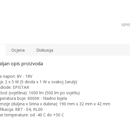
Ocjena
Diskusija
i napon: 8V - 18V
a: 2 x 5 W (5 dioda x 1 W u svakoj žarulji)
diode: EPISTAR
tlost (svjetlina): 1000 lm (500 lm po svjetlu)
eratura boje: 6000K - hladno bijela
nzije (duljina x širina x dubina): 190 mm x 32 mm x 42 mm
ifikacija: R87 - E4, RL00
e temperature: od -40 C do +50 C