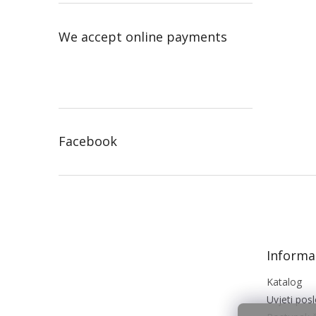
We accept online payments
Facebook
F
o
o
t
e
Informac
r
Katalog
Uvjeti pos