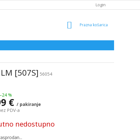
Login
SHOPPING
CART
0LM [507S]
56054
–24 %
99 €
/ pakiranje
bez PDV-a
utno nedostupno