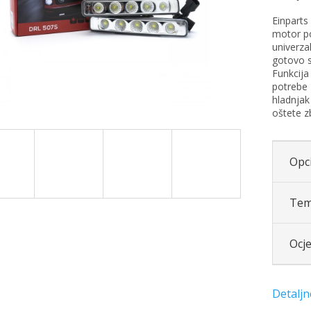
Einparts
motor po
univerza
gotovo s
Funkcij
potrebe
hladnjak
oštete z
Opci
Tem
Ocj