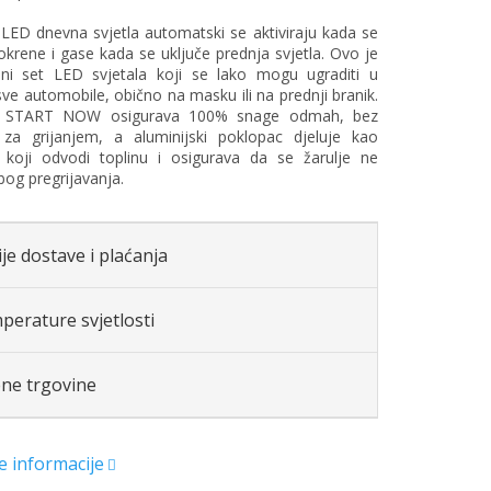
 LED dnevna svjetla automatski se aktiviraju kada se
krene i gase kada se uključe prednja svjetla. Ovo je
lni set LED svjetala koji se lako mogu ugraditi u
ve automobile, obično na masku ili na prednji branik.
a START NOW osigurava 100% snage odmah, bez
 za grijanjem, a aluminijski poklopac djeluje kao
 koji odvodi toplinu i osigurava da se žarulje ne
bog pregrijavanja.
je dostave i plaćanja
perature svjetlosti
ene trgovine