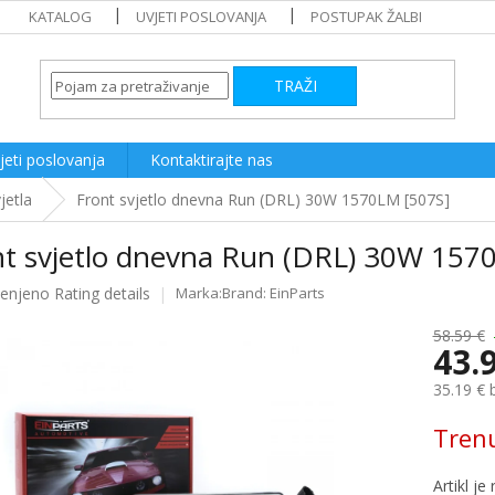
KATALOG
UVJETI POSLOVANJA
POSTUPAK ŽALBI
TRAŽI
jeti poslovanja
Kontaktirajte nas
jetla
Front svjetlo dnevna Run (DRL) 30W 1570LM [507S]
nt svjetlo dnevna Run (DRL) 30W 157
ijenjeno
Rating details
Brand:
EinParts
e
58.59 €
43.
35.19 € 
Measure
Tren
price: