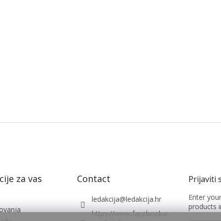
ije za vas
Contact
Enter you
ledakcija
@
ledakcija.hr
products i
lovanja
https://www.facebook.c