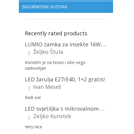
SIGURNOSNI SUSTAVI
Recently rated products
LUMIO zamka za insekte 16W, 1+1 gratis! [MKE004]
Željko Štula
|
The product rating is 5 out of 5 stars.
Koristim je na terasi i više nego
zadovoljan
LED žarulja E27/E40, 1+2 gratis!
Ivan Meseš
|
The product rating is 5 out of 5 stars.
Radi sve
LED svjetiljka s mikrovalnom pećnicom i svjetlosnim senzorom 36W, 3820lm, okrugla, bijeli okvir/2-PACK!
Zeljko Kunstek
|
The product rating is 5 out of 5 stars.
Very nice