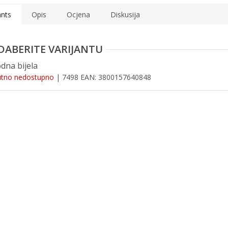
ants
Opis
Ocjena
Diskusija
odna bijela
utno nedostupno
| 7498
EAN:
3800157640848