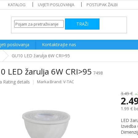
KATALOG
UVJETI POSLOVANJA
POSTUPAK ŽALBI
TRAŽI
jeti poslovanja
Kontaktirajte nas
GU10 LED žarulja 6W CRI>95
0 LED žarulja 6W CRI>95
7498
a
Rating details
Brand:
V-TAC
e
3.49 €
–
2.4
1.99 € b
Measure
LED žaru
price:
Izvedba
Dimenzi