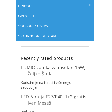
PRIBOR
GADGETI
SOLARNI SUSTAVI
SIGURNOSNI SUSTAVI
Recently rated products
LUMIO zamka za insekte 16W, 1+1 gratis! [MKE004]
Željko Štula
|
The product rating is 5 out of 5 stars.
Koristim je na terasi i više nego
zadovoljan
LED žarulja E27/E40, 1+2 gratis!
Ivan Meseš
|
The product rating is 5 out of 5 stars.
Radi sve