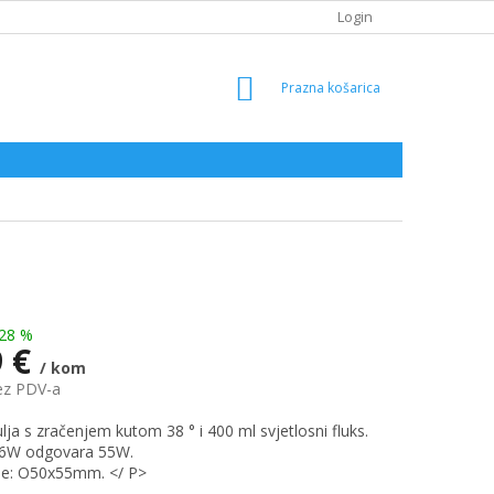
Login
SHOPPING
CART
28 %
9 €
/ kom
ez PDV-a
lja s zračenjem kutom 38 ° i 400 ml svjetlosni fluks.
 6W odgovara 55W.
je: O50x55mm. </ P>