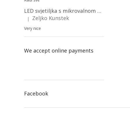
LED svjetiljka s mikrovalnom pećnicom i svjetlosnim senzorom 36W, 3820lm, okrugla, bijeli okvir/2-PACK!
Zeljko Kunstek
|
The product rating is 5 out of 5 stars.
Very nice
We accept online payments
Facebook
F
o
o
t