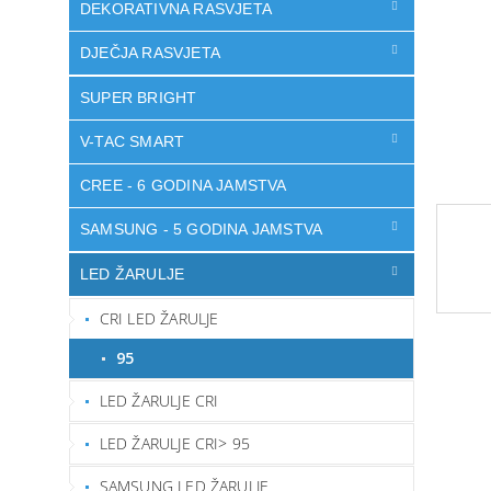
DEKORATIVNA RASVJETA
DJEČJA RASVJETA
SUPER BRIGHT
V-TAC SMART
CREE - 6 GODINA JAMSTVA
SAMSUNG - 5 GODINA JAMSTVA
LED ŽARULJE
CRI LED ŽARULJE
95
LED ŽARULJE CRI
LED ŽARULJE CRI> 95
SAMSUNG LED ŽARULJE