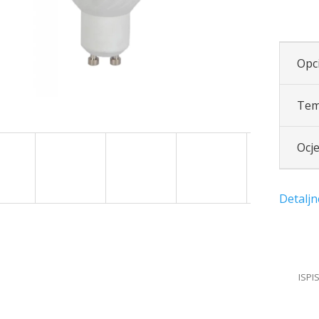
Opci
Tem
Ocj