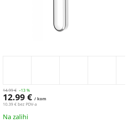
14.99 €
–13 %
12.99 €
/ kom
10.39 € bez PDV-a
Measure
Na zalihi
price: