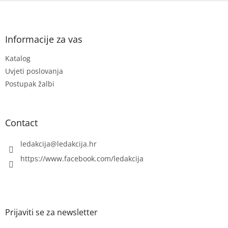
F
o
o
t
Informacije za vas
e
Katalog
r
Uvjeti poslovanja
Postupak žalbi
Contact
ledakcija
@
ledakcija.hr
https://www.facebook.com/ledakcija