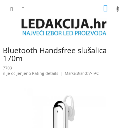
Skip
SHOPP
to
content
CART
Bluetooth Handsfree slušalica
170m
7703
The
nije ocijenjeno
Rating details
Brand:
V-TAC
average
product
rating
is
0.0
out
of
5
stars.