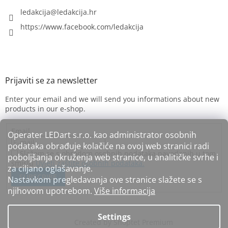
ledakcija
@
ledakcija.hr
https://www.facebook.com/ledakcija
Enter your email and we will send you informations about new
products in our e-shop.
Email
Operater LEDart s.r.o. kao administrator osobnih
podataka obrađuje kolačiće na ovoj web stranici radi
Slažem se s obradom osobnih podataka navedenih u tom
poboljšanja okruženja web stranice, u analitičke svrhe i
smislu
Uvjeti zaštite osobnih podataka.
za ciljano oglašavanje.
SUBSCRIBE
Nastavkom pregledavanja ove stranice slažete se s
njihovom upotrebom.
Više informacija
Settings
Created by Shoptet Premium