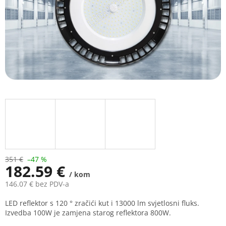
351 €
–47 %
182.59 €
/ kom
146.07 € bez PDV-a
Measure
LED reflektor s 120 ° zračići kut i 13000 lm svjetlosni fluks.
price:
Izvedba 100W je zamjena starog reflektora 800W.