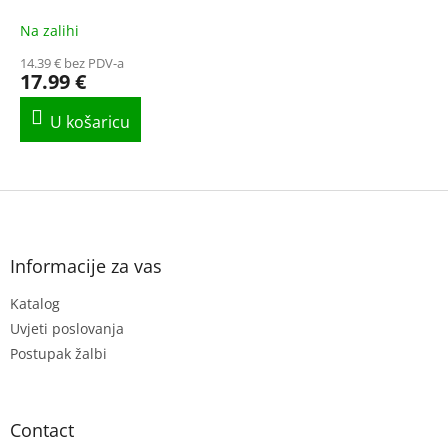
Na zalihi
14.39 € bez PDV-a
17.99 €
F
o
o
t
Informacije za vas
e
Katalog
r
Uvjeti poslovanja
Postupak žalbi
Contact