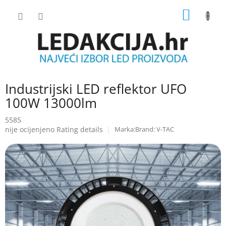
Skip
SHOPP
to
content
CART
Industrijski LED reflektor UFO
100W 13000lm
5585
The
nije ocijenjeno
Rating details
Brand:
V-TAC
average
product
rating
is
0.0
out
of
5
stars.