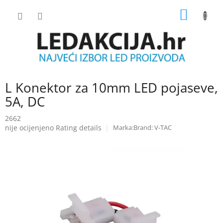
Skip
SHOPP
to
content
CART
L Konektor za 10mm LED pojaseve,
5A, DC
2662
The
nije ocijenjeno
Rating details
Brand:
V-TAC
average
product
rating
is
0.0
out
of
5
stars.