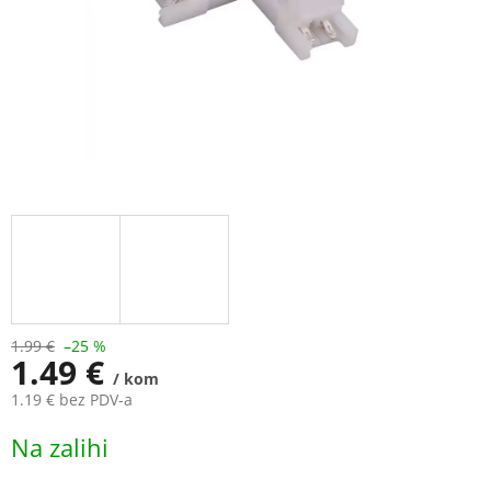
1.99 €
–25 %
1.49 €
/ kom
1.19 € bez PDV-a
Measure
Na zalihi
price: