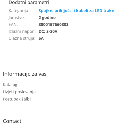
Spojke, priključci i kabeli za LED trake
Jamstvo
:
2 godine
EAN
:
3800157660303
Izlazni napon
:
DC: 3-30V
Ulazna struja
:
5A
F
o
o
t
Informacije za vas
e
Katalog
r
Uvjeti poslovanja
Postupak žalbi
Contact