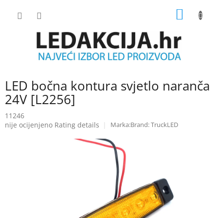
Skip
SHOPP
to
content
CART
LED bočna kontura svjetlo naranča
24V [L2256]
11246
The
nije ocijenjeno
Rating details
Brand:
TruckLED
average
product
rating
is
0.0
out
of
5
stars.