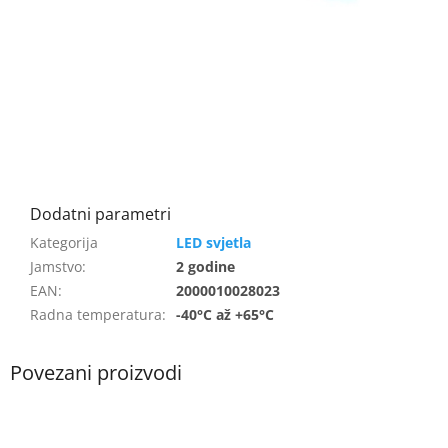
LED svjetla
Jamstvo
:
2 godine
EAN
:
2000010028023
Radna temperatura
:
-40°C až +65°C