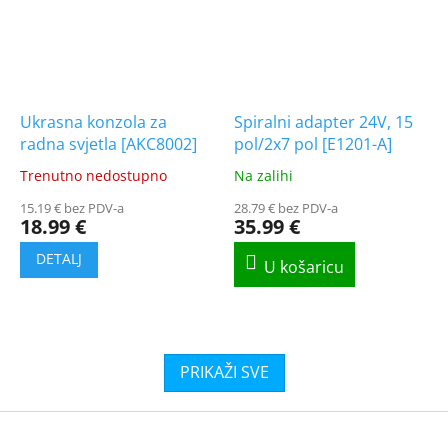
Ukrasna konzola za
Spiralni adapter 24V, 15
radna svjetla [AKC8002]
pol/2x7 pol [E1201-A]
Trenutno nedostupno
Na zalihi
The
The
average
average
15.19 € bez PDV-a
28.79 € bez PDV-a
product
product
18.99 €
35.99 €
rating
rating
is
is
5.0
5.0
out
out
of
of
5
5
stars.
stars.
F
o