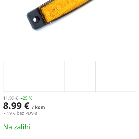
11.99 €
–25 %
8.99 €
/ kom
7.19 € bez PDV-a
Measure
Na zalihi
price: