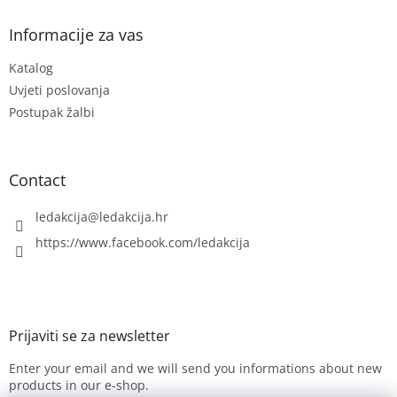
o
t
Informacije za vas
e
Katalog
r
Uvjeti poslovanja
Postupak žalbi
Contact
ledakcija
@
ledakcija.hr
https://www.facebook.com/ledakcija
Enter your email and we will send you informations about new
products in our e-shop.