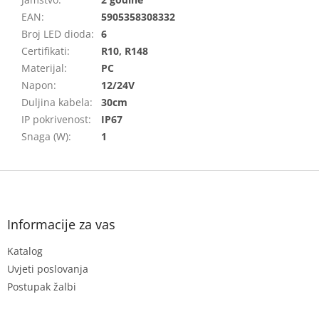
EAN
:
5905358308332
Broj LED dioda
:
6
Certifikati
:
R10, R148
Materijal
:
PC
Napon
:
12/24V
Duljina kabela
:
30cm
IP pokrivenost
:
IP67
Snaga (W)
:
1
F
o
o
t
Informacije za vas
e
Katalog
r
Uvjeti poslovanja
Postupak žalbi