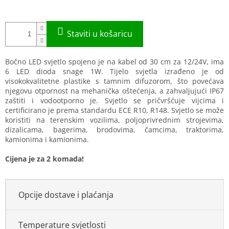
Bočno LED svjetlo spojeno je na kabel od 30 cm za 12/24V, ima
6 LED dioda snage 1W. Tijelo svjetla izrađeno je od
visokokvalitetne plastike s tamnim difuzorom, što povećava
njegovu otpornost na mehanička oštećenja, a zahvaljujući IP67
zaštiti i vodootporno je. Svjetlo se pričvršćuje vijcima i
certificirano je prema standardu ECE R10, R148. Svjetlo se može
koristiti na terenskim vozilima, poljoprivrednim strojevima,
dizalicama, bagerima, brodovima, čamcima, traktorima,
kamionima i kamionima.
Cijena je za 2 komada!
Opcije dostave i plaćanja
Temperature svjetlosti