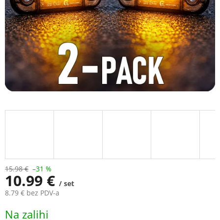
stars.
15.98 €
–31 %
10.99 €
/ set
8.79 € bez PDV-a
Measure
Na zalihi
price: