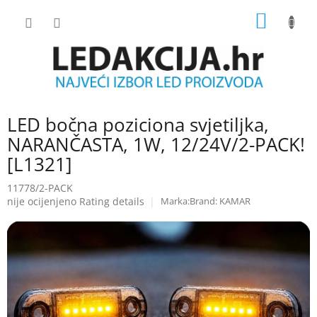
Skip
SHOPP
to
content
CART
LED bočna poziciona svjetiljka,
NARANČASTA, 1W, 12/24V/2-PACK!
[L1321]
11778/2-PACK
The
nije ocijenjeno
Rating details
Brand:
KAMAR
average
product
rating
is
0.0
out
of
5