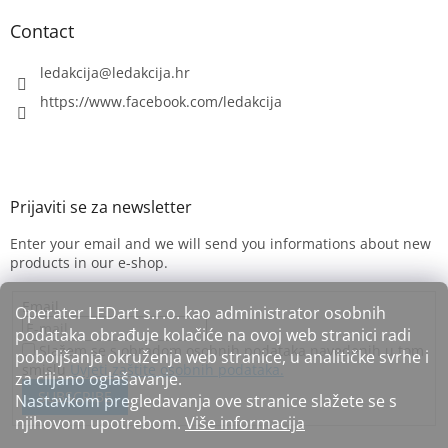
Contact
ledakcija
@
ledakcija.hr
https://www.facebook.com/ledakcija
Enter your email and we will send you informations about new
products in our e-shop.
Email
Operater LEDart s.r.o. kao administrator osobnih
podataka obrađuje kolačiće na ovoj web stranici radi
Slažem se s obradom osobnih podataka navedenih u tom
poboljšanja okruženja web stranice, u analitičke svrhe i
smislu
Uvjeti zaštite osobnih podataka.
za ciljano oglašavanje.
SUBSCRIBE
Nastavkom pregledavanja ove stranice slažete se s
njihovom upotrebom.
Više informacija