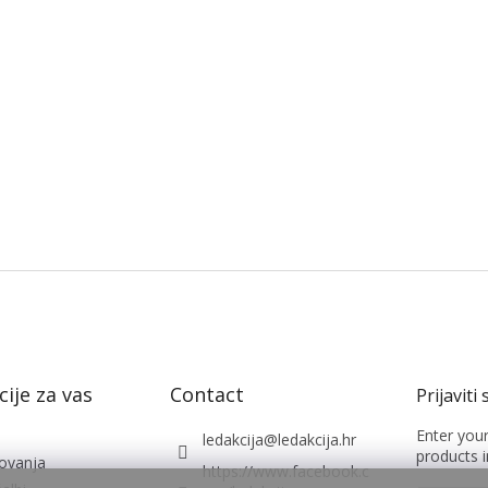
ije za vas
Contact
Enter you
ledakcija
@
ledakcija.hr
products i
lovanja
https://www.facebook.c