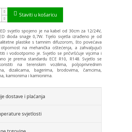
ED svjetlo spojeno je na kabel od 30cm za 12/24V,
D dioda snage 0,7W. Tijelo svjetla izrađeno je od
alitetne plastike s tamnim difuzorom, što povećava
 otpornost na mehanička oštećenja, a zahvaljujući
titi i vodootporno je. Svjetlo se pričvršćuje vijcima i
irano je prema standardu ECE R10, R148. Svjetlo se
ristiti na terenskim vozilima, poljoprivrednim
ima, dizalicama, bagerima, brodovima, čamcima,
ma, kamionima i kamionima.
je dostave i plaćanja
perature svjetlosti
ene trgovine