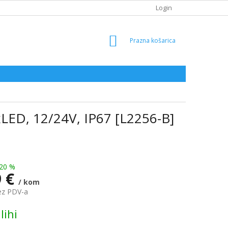
Login
SHOPPING
CART
LED, 12/24V, IP67 [L2256-B]
20 %
9 €
/ kom
ez PDV-a
lihi