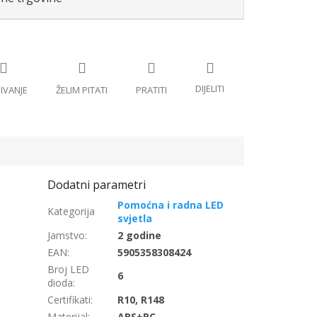
Pomoćna i radna LED
svjetla
Jamstvo
:
2 godine
EAN
:
5905358308424
Broj LED
6
dioda
:
Certifikati
:
R10, R148
Materijal
:
ABS+PC