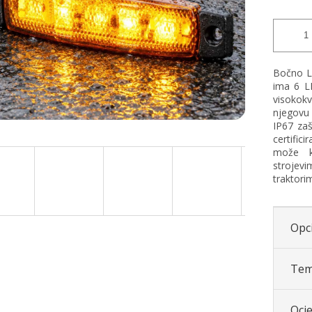
stars.
Bočno L
ima 6 LE
visokokv
njegovu
IP67 zaš
certific
može ko
strojev
traktori
Opci
Tem
Ocj