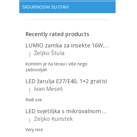
SIGURNOSNI SUSTAVI
Recently rated products
LUMIO zamka za insekte 16W, 1+1 gratis! [MKE004]
Željko Štula
|
The product rating is 5 out of 5 stars.
Koristim je na terasi i više nego
zadovoljan
LED žarulja E27/E40, 1+2 gratis!
Ivan Meseš
|
The product rating is 5 out of 5 stars.
Radi sve
LED svjetiljka s mikrovalnom pećnicom i svjetlosnim senzorom 36W, 3820lm, okrugla, bijeli okvir/2-PACK!
Zeljko Kunstek
|
The product rating is 5 out of 5 stars.
Very nice