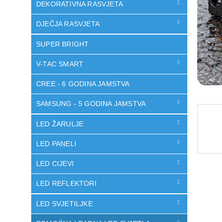
DEKORATIVNA RASVJETA
DJEČJA RASVJETA
SUPER BRIGHT
V-TAC SMART
CREE - 6 GODINA JAMSTVA
SAMSUNG - 5 GODINA JAMSTVA
LED ŽARULJE
LED PANELI
LED CIJEVI
LED REFLEKTORI
LED SVJETILJKE