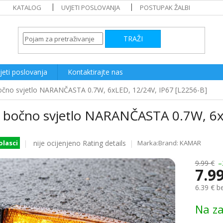
KATALOG
UVJETI POSLOVANJA
POSTUPAK ŽALBI
TRAŽI
jeti poslovanja
Kontaktirajte nas
čno svjetlo NARANČASTA 0.7W, 6xLED, 12/24V, IP67 [L2256-B]
 bočno svjetlo NARANČASTA 0.7W, 6x
The
nije ocijenjeno
Rating details
Brand:
KAMAR
olasci
average
product
9.99 €
–
7.9
rating
is
6.39 € b
0.0
out
Measure
Na za
of
price:
5