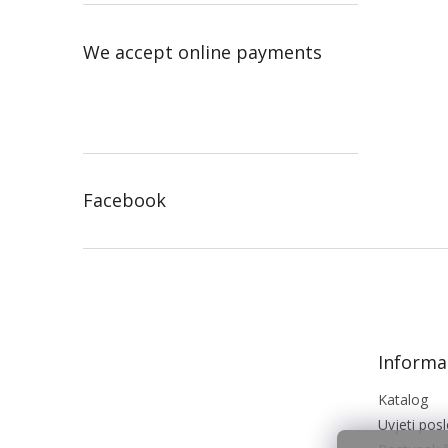
We accept online payments
Facebook
F
o
o
t
e
Informac
r
Katalog
Uvjeti pos