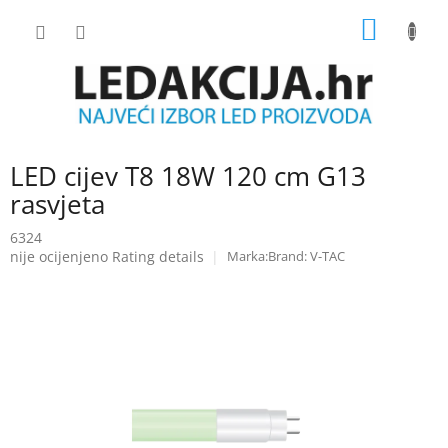
Skip
SHOPP
to
content
CART
LED cijev T8 18W 120 cm G13
rasvjeta
6324
The
nije ocijenjeno
Rating details
Brand:
V-TAC
average
product
rating
is
0.0
out
of
5
stars.