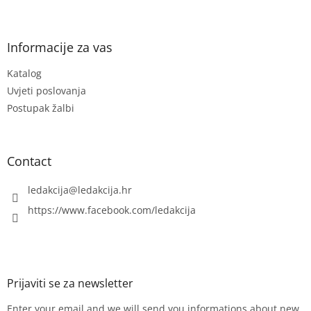
F
o
o
t
Informacije za vas
e
Katalog
r
Uvjeti poslovanja
Postupak žalbi
Contact
ledakcija
@
ledakcija.hr
https://www.facebook.com/ledakcija
Enter your email and we will send you informations about new