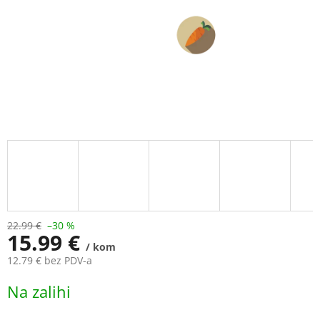
22.99 €
–30 %
15.99 €
/ kom
12.79 € bez PDV-a
Measure
Na zalihi
price: