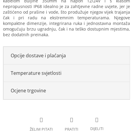
kabelom duljine 350mm na napon 12/24V i s klasom
nepropusnosti IP68 idealno je za zahtjevne radne uvjete, jer je
zaštićeno od prašine i vode, što produžuje njegov vijek trajanja
čak i pri radu na ekstremnim temperaturama. Njegove
kompaktne dimenzije, integrirana ruka i jednostavna montaža
omogućuju brzu ugradnju, čak i na teško dostupnim mjestima,
bez dodatnih preinaka.
Opcije dostave i plaćanja
Temperature svjetlosti
Ocjene trgovine