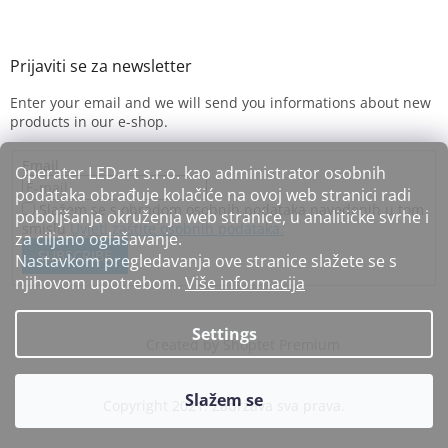
Enter your email and we will send you informations about new
products in our e-shop.
Email
Operater LEDart s.r.o. kao administrator osobnih
podataka obrađuje kolačiće na ovoj web stranici radi
Slažem se s obradom osobnih podataka navedenih u tom
poboljšanja okruženja web stranice, u analitičke svrhe i
smislu
Uvjeti zaštite osobnih podataka.
za ciljano oglašavanje.
SUBSCRIBE
Nastavkom pregledavanja ove stranice slažete se s
njihovom upotrebom.
Više informacija
Settings
Created by Shoptet Premium