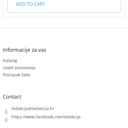
ADD TO CART
F
o
o
t
Informacije za vas
e
Katalog
r
Uvjeti poslovanja
Postupak žalbi
Contact
ledakcija
@
ledakcija.hr
https://www.facebook.com/ledakcija