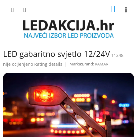
Skip
SHOPP
to
content
CART
LED gabaritno svjetlo 12/24V
11248
The
nije ocijenjeno
Rating details
Brand:
KAMAR
average
product
rating
is
0.0
out
of
5
stars.