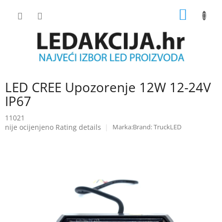
Skip
SHOPP
to
content
CART
LED CREE Upozorenje 12W 12-24V
IP67
11021
The
nije ocijenjeno
Rating details
Brand:
TruckLED
average
product
rating
is
0.0
out
of
5
stars.