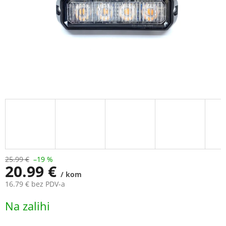
25.99 €
–19 %
20.99 €
/ kom
16.79 € bez PDV-a
Measure
Na zalihi
price: