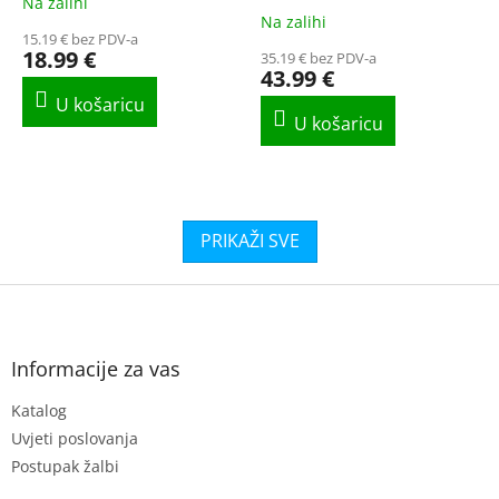
Na zalihi
The
Na zalihi
average
15.19 € bez PDV-a
product
18.99 €
35.19 € bez PDV-a
rating
43.99 €
is
5.0
out
of
5
stars.
F
o
o
t
Informacije za vas
e
Katalog
r
Uvjeti poslovanja
Postupak žalbi