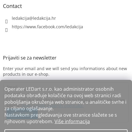
Contact
ledakcija
@
ledakcija.hr
https://www.facebook.com/ledakcija
Enter your email and we will send you informations about new
products in our e-shop.
Email
Operater LEDart s.r.o. kao administrator osobnih
podataka obrađuje kolačiće na ovoj web stranici radi
Slažem se s obradom osobnih podataka navedenih u tom
poboljšanja okruženja web stranice, u analitičke svrhe i
smislu
Uvjeti zaštite osobnih podataka.
za ciljano oglašavanje.
SUBSCRIBE
Nastavkom pregledavanja ove stranice slažete se s
njihovom upotrebom.
Više informacija