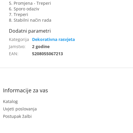
5. Promjena - Treperi
6. Sporo odaziv
7. Treperi
8. Stabilni način rada
Dekorativna rasvjeta
Jamstvo
:
2 godine
EAN
:
5208055067213
F
o
o
t
Informacije za vas
e
Katalog
r
Uvjeti poslovanja
Postupak žalbi