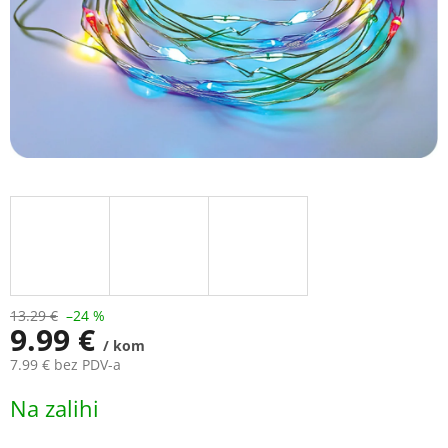
13.29 €
–24 %
9.99 €
/ kom
7.99 € bez PDV-a
Measure
Na zalihi
price: