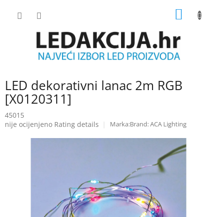
Skip
SHOPP
to
content
CART
LED dekorativni lanac 2m RGB
[X0120311]
45015
The
nije ocijenjeno
Rating details
Brand:
ACA Lighting
average
product
rating
is
0.0
out
of
5
stars.