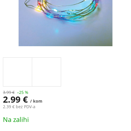
3.99 €
–25 %
2.99 €
/ kom
2.39 € bez PDV-a
Measure
Na zalihi
price: