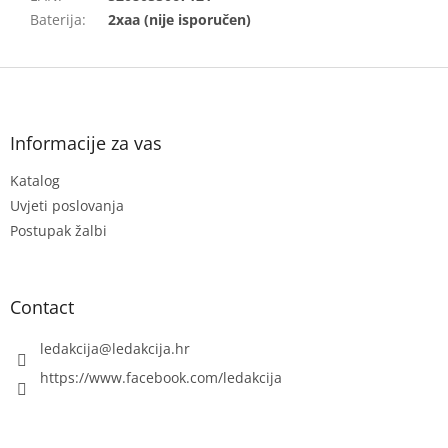
Baterija
:
2xaa (nije isporučen)
F
o
o
t
Informacije za vas
e
Katalog
r
Uvjeti poslovanja
Postupak žalbi
Contact
ledakcija
@
ledakcija.hr
https://www.facebook.com/ledakcija