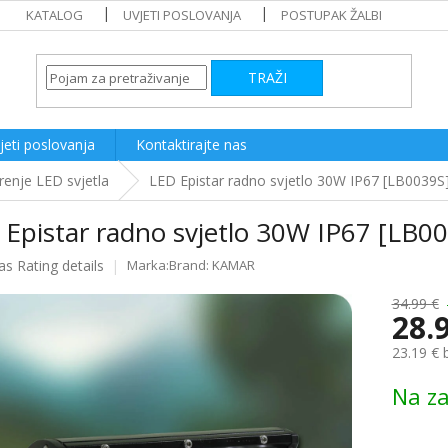
KATALOG
UVJETI POSLOVANJA
POSTUPAK ŽALBI
TRAŽI
jeti poslovanja
Kontaktirajte nas
enje LED svjetla
LED Epistar radno svjetlo 30W IP67 [LB0039S
Epistar radno svjetlo 30W IP67 [LB0
as
Rating details
Brand:
KAMAR
e
34.99 €
28.
23.19 € 
Measure
Na za
price: