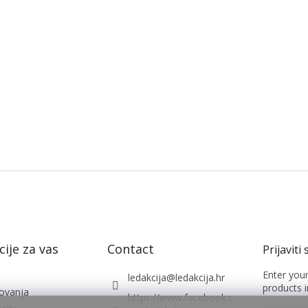
ije za vas
Contact
Enter you
ledakcija
@
ledakcija.hr
products i
lovanja
https://www.facebook.c