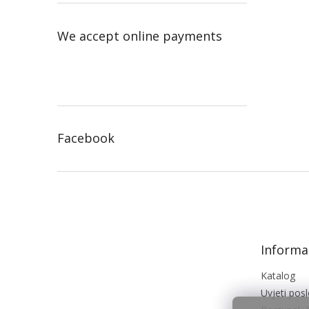
We accept online payments
Facebook
F
o
o
t
e
Informac
r
Katalog
Uvjeti pos