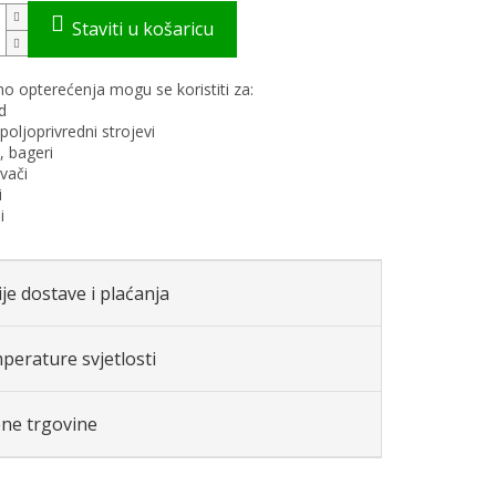
o opterećenja mogu se koristiti za:
d
 poljoprivredni strojevi
e, bageri
vači
i
i
je dostave i plaćanja
perature svjetlosti
ene trgovine