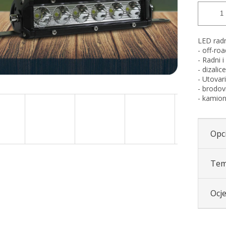
LED radn
- off-roa
- Radni i
- dizalic
- Utovari
- brodov
- kamion
Opci
Tem
Ocj