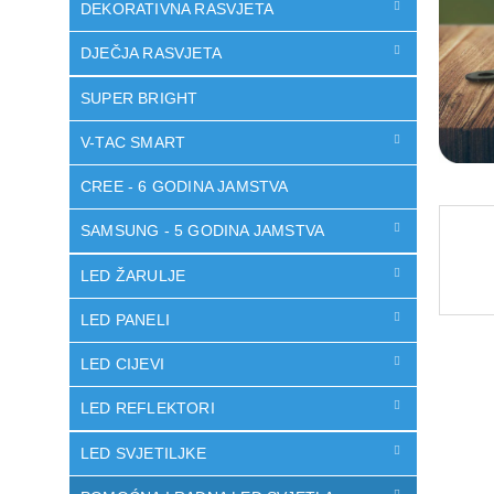
DEKORATIVNA RASVJETA
DJEČJA RASVJETA
SUPER BRIGHT
V-TAC SMART
CREE - 6 GODINA JAMSTVA
SAMSUNG - 5 GODINA JAMSTVA
LED ŽARULJE
LED PANELI
LED CIJEVI
LED REFLEKTORI
LED SVJETILJKE