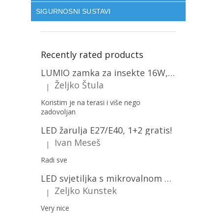
SIGURNOSNI SUSTAVI
Recently rated products
LUMIO zamka za insekte 16W, 1+1 gratis! [MKE004]
Željko Štula
|
The product rating is 5 out of 5 stars.
Koristim je na terasi i više nego
zadovoljan
LED žarulja E27/E40, 1+2 gratis!
Ivan Meseš
|
The product rating is 5 out of 5 stars.
Radi sve
LED svjetiljka s mikrovalnom pećnicom i svjetlosnim senzorom 36W, 3820lm, okrugla, bijeli okvir/2-PACK!
Zeljko Kunstek
|
The product rating is 5 out of 5 stars.
Very nice