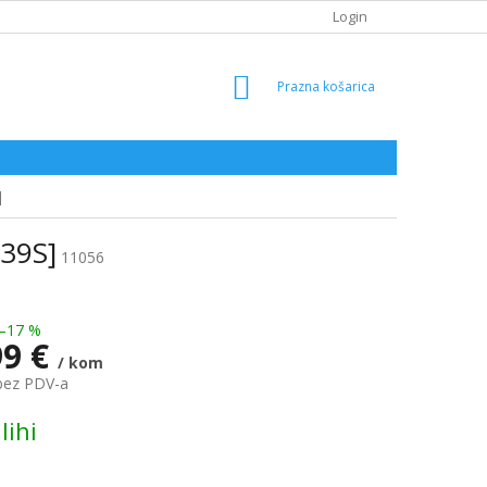
Login
SHOPPING
CART
]
039S]
11056
–17 %
99 €
/ kom
bez PDV-a
lihi