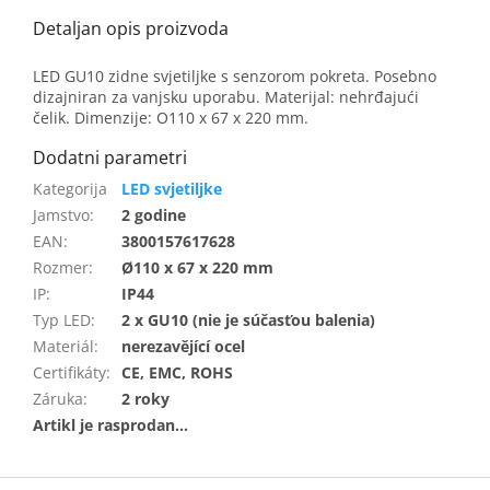
LED GU10 zidne svjetiljke s senzorom pokreta. Posebno
dizajniran za vanjsku uporabu. Materijal: nehrđajući
čelik. Dimenzije: O110 x 67 x 220 mm.
LED svjetiljke
Jamstvo
:
2 godine
EAN
:
3800157617628
Rozmer
:
Ø110 x 67 x 220 mm
IP
:
IP44
Typ LED
:
2 x GU10 (nie je súčasťou balenia)
Materiál
:
nerezavějící ocel
Certifikáty
:
CE, EMC, ROHS
Záruka
:
2 roky
F