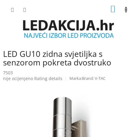
Skip
SHOPP
to
content
CART
LED GU10 zidna svjetiljka s
senzorom pokreta dvostruko
7503
The
nije ocijenjeno
Rating details
Brand:
V-TAC
average
product
rating
is
0.0
out
of
5
stars.