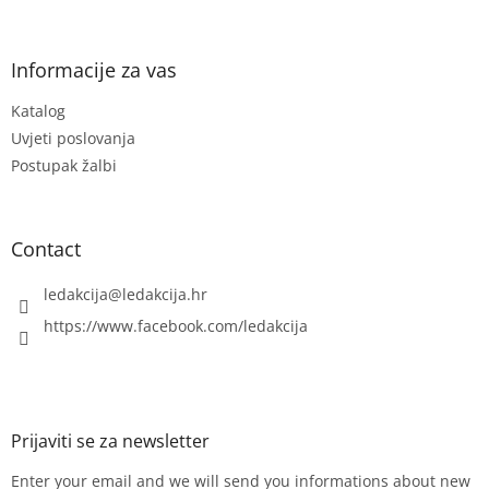
o
o
t
Informacije za vas
e
Katalog
r
Uvjeti poslovanja
Postupak žalbi
Contact
ledakcija
@
ledakcija.hr
https://www.facebook.com/ledakcija
Enter your email and we will send you informations about new