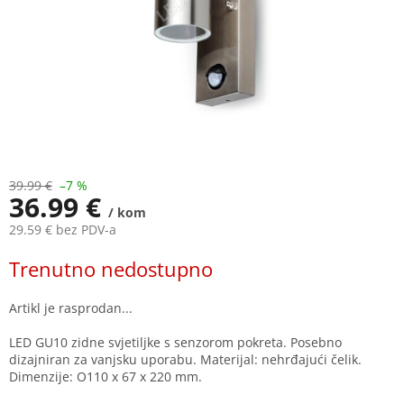
39.99 €
–7 %
36.99 €
/ kom
29.59 € bez PDV-a
Measure
Trenutno nedostupno
price:
LED GU10 zidne svjetiljke s senzorom pokreta. Posebno
dizajniran za vanjsku uporabu. Materijal: nehrđajući čelik.
Dimenzije: O110 x 67 x 220 mm.