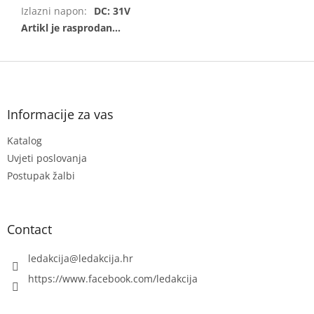
Izlazni napon
:
DC: 31V
F
o
o
t
Informacije za vas
e
Katalog
r
Uvjeti poslovanja
Postupak žalbi
Contact
ledakcija
@
ledakcija.hr
https://www.facebook.com/ledakcija