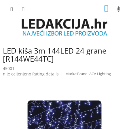
Skip
SHOPP
to
content
CART
LED kiša 3m 144LED 24 grane
[R144WE44TC]
45001
The
nije ocijenjeno
Rating details
Brand:
ACA Lighting
average
product
rating
is
0.0
out
of
5
stars.