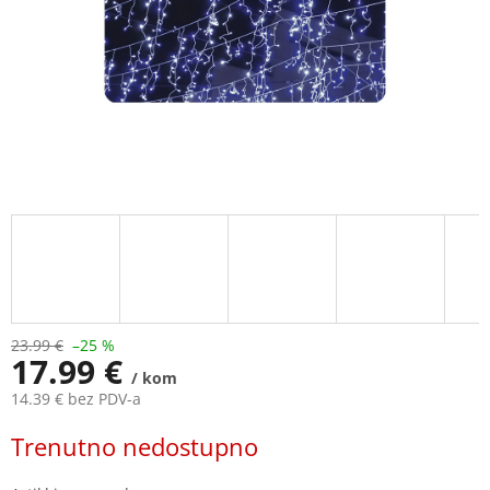
23.99 €
–25 %
17.99 €
/ kom
14.39 € bez PDV-a
Measure
Trenutno nedostupno
price: